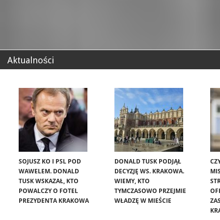
Aktualności
SOJUSZ KO I PSL POD
DONALD TUSK PODJĄŁ
CZ
WAWELEM. DONALD
DECYZJĘ WS. KRAKOWA.
MIS
TUSK WSKAZAŁ, KTO
WIEMY, KTO
ST
POWALCZY O FOTEL
TYMCZASOWO PRZEJMIE
OF
PREZYDENTA KRAKOWA
WŁADZĘ W MIEŚCIE
ZA
KR