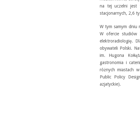
na tej uczelni jes
stacjonarnych, 2,6 ty
W tym samym dniu re
W ofercie studiów 
elektroradiologię. 
obywateli Polski. N
im. Hugona Kołłąt
gastronomia i cater
różnych miastach w
Public Policy Desig
azjatyckie).