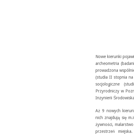
Nowe kierunki pojawi
archeometria (badan
prowadzona wspólnie
(studia II stopnia n
socjologiczne (stu
Przyrodniczy w Pozn
Inżynierii Środowiska
Aż 9 nowych kierun
nich znajdują się m.
żywności, malarstwo 
przestrzeń miejska