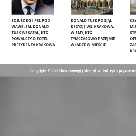
SOJUSZ KO I PSL POD
DONALD TUSK PODJĄŁ
CZ
WAWELEM. DONALD
DECYZJĘ WS. KRAKOWA.
MIS
TUSK WSKAZAŁ, KTO
WIEMY, KTO
ST
POWALCZY O FOTEL
TYMCZASOWO PRZEJMIE
OF
PREZYDENTA KRAKOWA
WŁADZĘ W MIEŚCIE
ZA
KR
Copyright © 2023
krakowwpigulce.pl
∗
Polityka prywatno