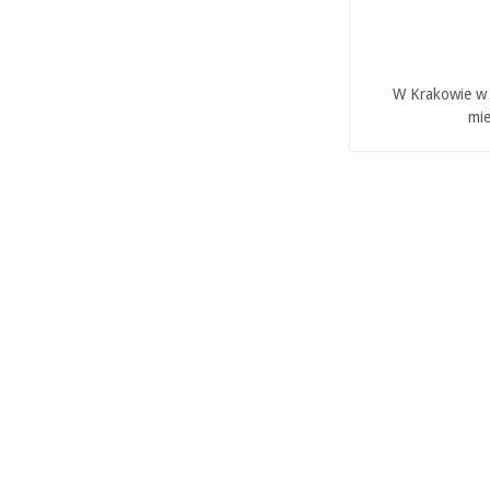
W Krakowie w P
mie