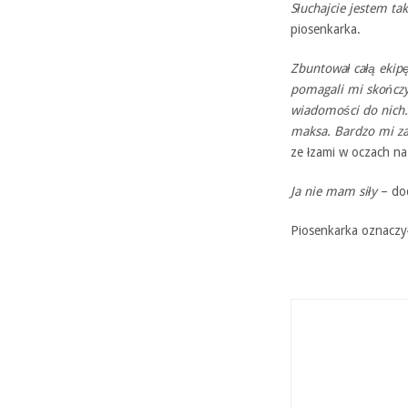
Słuchajcie jestem tak
piosenkarka.
Zbuntował całą ekipę
pomagali mi skończyć
wiadomości do nich.
maksa. Bardzo mi zal
ze łzami w oczach na
Ja nie mam siły
– dod
Piosenkarka oznaczył