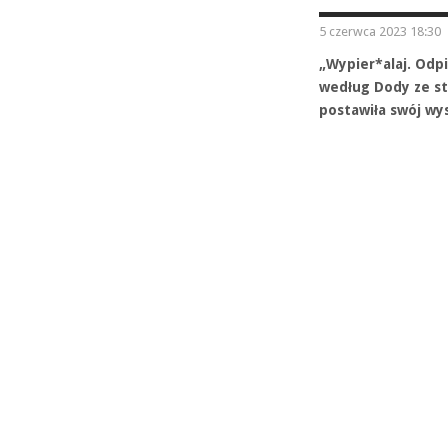
5 czerwca 2023 18:30
„Wypier*alaj. Odpi
według Dody ze st
postawiła swój wy