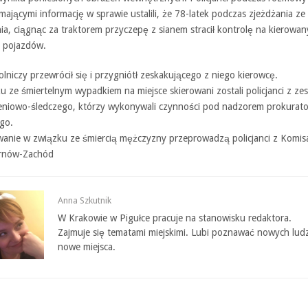
ającymi informację w sprawie ustalili, że 78-latek podczas zjeżdżania ze
ia, ciągnąc za traktorem przyczepę z sianem stracił kontrolę na kierowa
 pojazdów.
olniczy przewrócił się i przygniótł zeskakującego z niego kierowcę.
 ze śmiertelnym wypadkiem na miejsce skierowani zostali policjanci z ze
niowo-śledczego, którzy wykonywali czynności pod nadzorem prokurato
go.
anie w związku ze śmiercią mężczyzny przeprowadzą policjanci z Komisa
Tarnów-Zachód
Anna Szkutnik
W Krakowie w Pigułce pracuje na stanowisku redaktora.
Zajmuje się tematami miejskimi. Lubi poznawać nowych ludz
nowe miejsca.