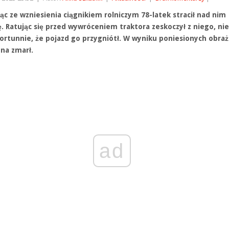
ąc ze wzniesienia ciągnikiem rolniczym 78-latek stracił nad nim
ę. Ratując się przed wywróceniem traktora zeskoczył z niego, ni
fortunnie, że pojazd go przygniótł. W wyniku poniesionych obra
na zmarł.
ad