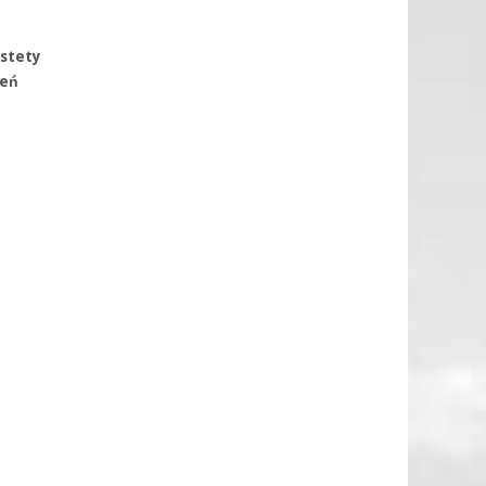
estety
żeń