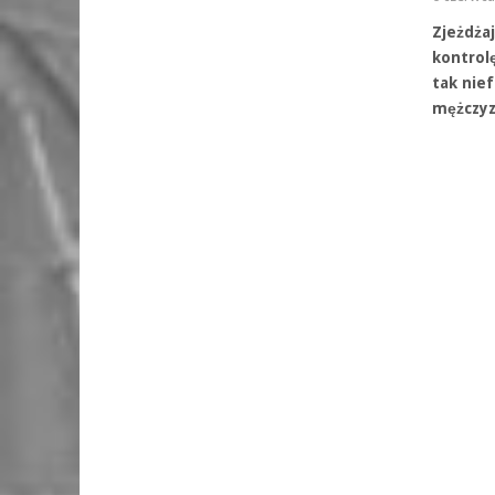
Zjeżdżaj
kontrol
tak nie
mężczyz