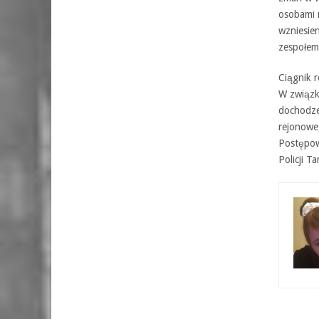
osobami m
wzniesien
zespołem
Ciągnik r
W związku
dochodze
rejonowe
Postępow
Policji 