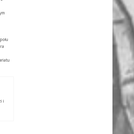
nym
społu
ra
riatu
i i