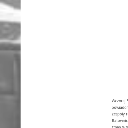
Wczoraj 
powiadom
zespoły 
Ratownicy
zmarł w 