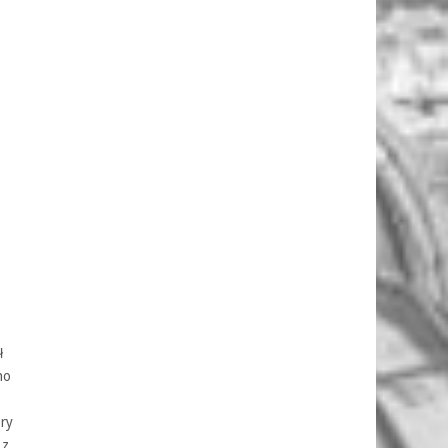
ł
no
óry
 z