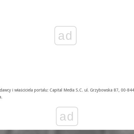
ad
awcy i właściciela portalu: Capital Media S.C. ul. Grzybowska 87, 00-84
a.
ad