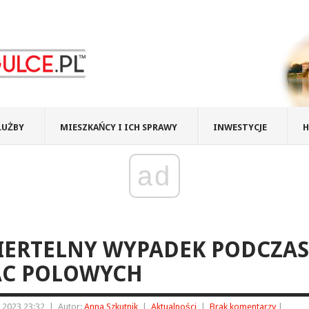
ŁUŻBY
MIESZKAŃCY I ICH SPRAWY
INWESTYCJE
H
ad
IERTELNY WYPADEK PODCZAS
AC POLOWYCH
 2023 23:32
|
Autor:
Anna Szkutnik
|
Aktualności
|
Brak komentarzy
|