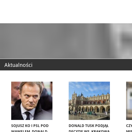
Aktualności
SOJUSZ KO I PSL POD
DONALD TUSK PODJĄŁ
CZ
WAWELEM. DONALD
DECYZJĘ WS. KRAKOWA.
MIS