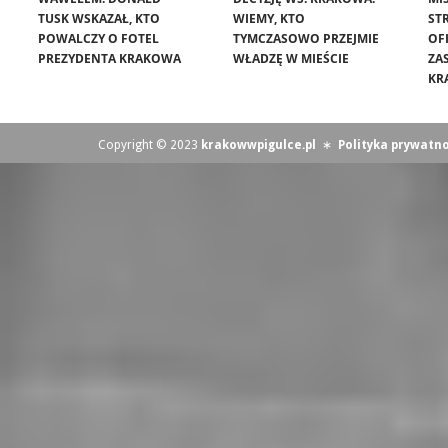
TUSK WSKAZAŁ, KTO
WIEMY, KTO
ST
POWALCZY O FOTEL
TYMCZASOWO PRZEJMIE
OF
PREZYDENTA KRAKOWA
WŁADZĘ W MIEŚCIE
ZA
KR
Copyright © 2023
krakowwpigulce.pl
∗
Polityka prywatno