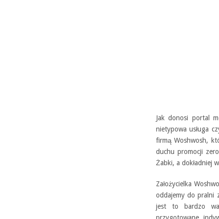
Jak donosi portal 
nietypowa usługa cz
firmą Woshwosh, któ
duchu promocji zer
Żabki, a dokładniej 
Założycielka Woshwo
oddajemy do pralni 
jest to bardzo wa
przygotowane indyw