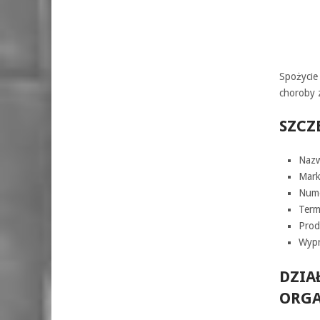
Spożycie
choroby z
SZCZ
Nazw
Mark
Nume
Term
Prod
Wypr
DZIA
ORGA