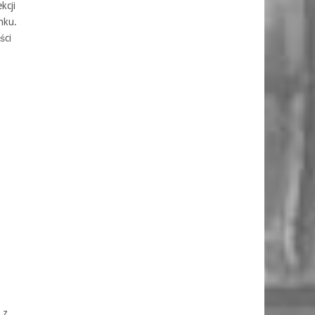
kcji
nku.
ści
 z