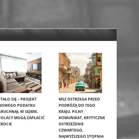
STAŁO SIĘ – PROJEKT
MSZ OSTRZEGA PRZED
NOWEGO PODATKU
PODRÓŻĄ DO TEGO
GRUCHNĄŁ W SEJMIE.
KRAJU. PILNY
POLACY MOGĄ ZAPŁACIĆ
KOMUNIKAT, KRYTYCZNE
KROCIE
OSTRZEŻENIE
CZWARTEGO,
NAJWYŻSZEGO STOPNIA