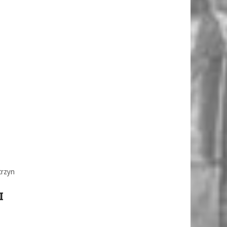
trzyn
I