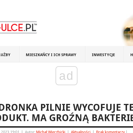
ŁUŻBY
MIESZKAŃCY I ICH SPRAWY
INWESTYCJE
H
ad
DRONKA PILNIE WYCOFUJE T
ODUKT. MA GROŹNĄ BAKTERI
 2023 19:01
|
Autor:
Michał Wierzbicki
|
Aktualności
|
Brak komentarzy
|