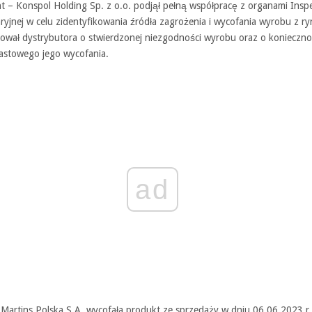
t – Konspol Holding Sp. z o.o. podjął pełną współpracę z organami Inspe
yjnej w celu zidentyfikowania źródła zagrożenia i wycofania wyrobu z ry
ował dystrybutora o stwierdzonej niezgodności wyrobu oraz o konieczno
astowego jego wycofania.
ad
 Martins Polska S.A. wycofała produkt ze sprzedaży w dniu 06.06.2023 r.