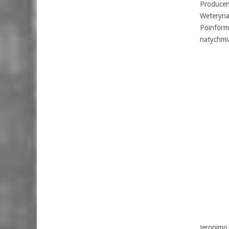
Producen
Weterynar
Poinform
natychmi
Jeronimo