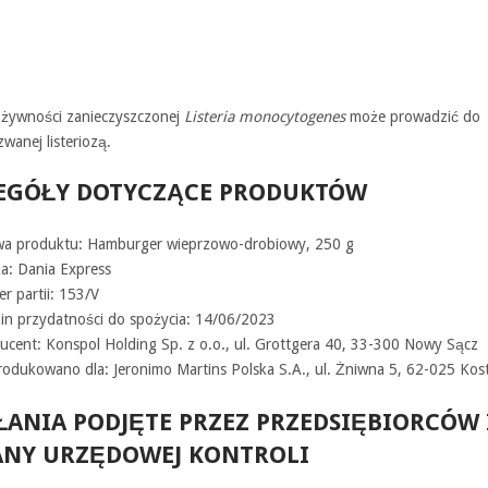
 żywności zanieczyszczonej
Listeria monocytogenes
może prowadzić do
wanej listeriozą.
EGÓŁY DOTYCZĄCE PRODUKTÓW
a produktu: Hamburger wieprzowo-drobiowy, 250 g
a: Dania Express
r partii: 153/V
in przydatności do spożycia: 14/06/2023
ucent: Konspol Holding Sp. z o.o., ul. Grottgera 40, 33-300 Nowy Sącz
odukowano dla: Jeronimo Martins Polska S.A., ul. Żniwna 5, 62-025 Kos
ŁANIA PODJĘTE PRZEZ PRZEDSIĘBIORCÓW 
NY URZĘDOWEJ KONTROLI