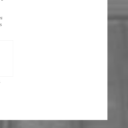
mi
s
4