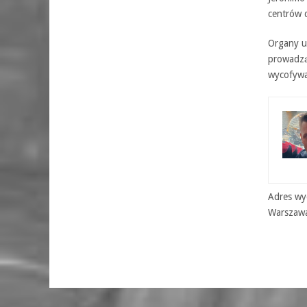
centrów d
Organy u
prowadzą
wycofywa
Adres wyd
Warszaw