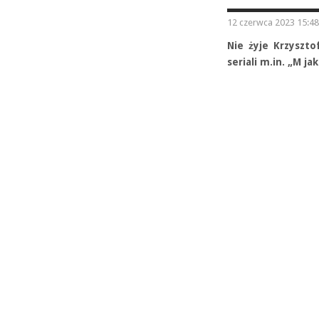
12 czerwca 2023 15:48
Nie żyje Krzyszto
seriali m.in. „M ja