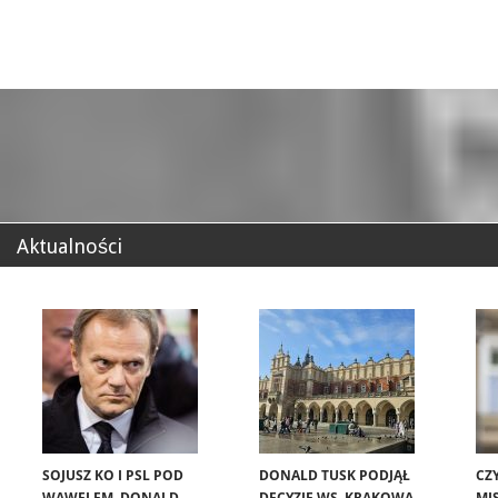
Aktualności
SOJUSZ KO I PSL POD
DONALD TUSK PODJĄŁ
CZ
WAWELEM. DONALD
DECYZJĘ WS. KRAKOWA.
MIS