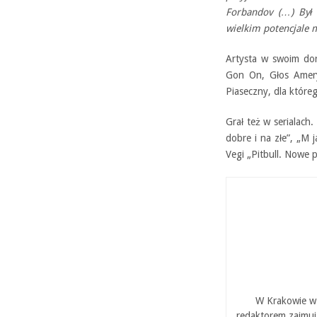
Forbandov (…) Był 
wielkim potencjale
Artysta w swoim dor
Gon On, Głos Ameryk
Piaseczny, dla któr
Grał też w serialach.
dobre i na złe”, „M 
Vegi „Pitbull. Nowe 
W Krakowie w 
redaktorem zajmuj