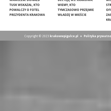
TUSK WSKAZAŁ, KTO
WIEMY, KTO
ST
POWALCZY O FOTEL
TYMCZASOWO PRZEJMIE
OF
PREZYDENTA KRAKOWA
WŁADZĘ W MIEŚCIE
ZA
KR
Copyright © 2023
krakowwpigulce.pl
∗
Polityka prywatno