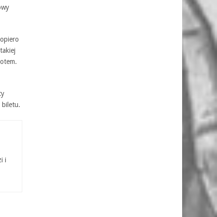
owy
opiero
takiej
lotem.
ty
biletu.
i i