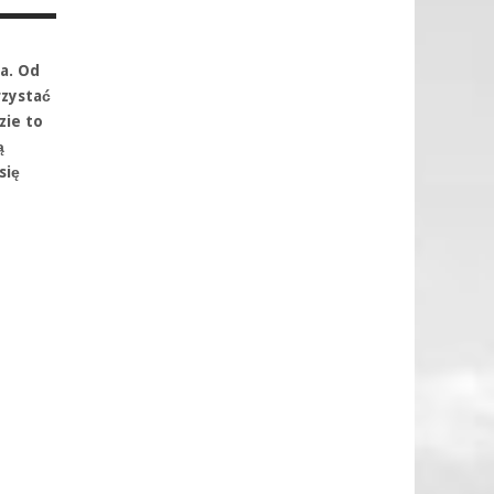
a. Od
rzystać
zie to
ą
się