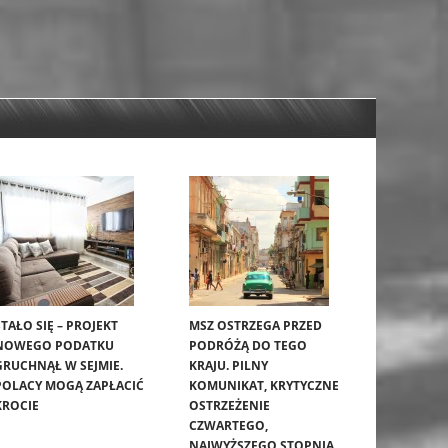
STAŁO SIĘ – PROJEKT
MSZ OSTRZEGA PRZED
NOWEGO PODATKU
PODRÓŻĄ DO TEGO
GRUCHNĄŁ W SEJMIE.
KRAJU. PILNY
POLACY MOGĄ ZAPŁACIĆ
KOMUNIKAT, KRYTYCZNE
KROCIE
OSTRZEŻENIE
CZWARTEGO,
NAJWYŻSZEGO STOPNIA