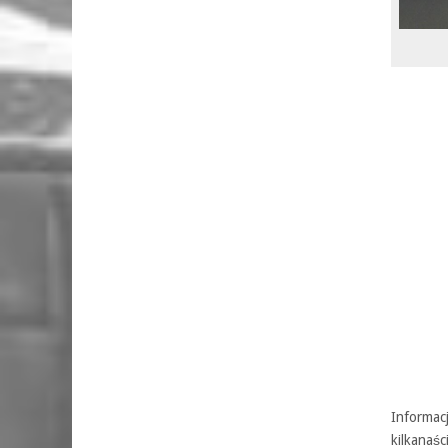
Informacj
kilkanaś