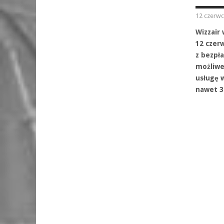
12 czerwc
Wizzair
12 czer
z bezpł
możliwe
usługę 
nawet 3