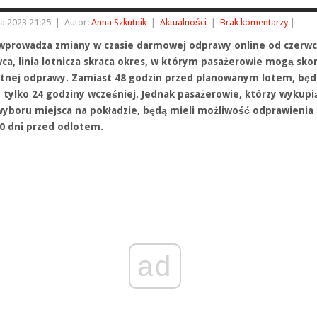
a 2023 21:25
|
Autor:
Anna Szkutnik
|
Aktualności
|
Brak komentarzy
|
 wprowadza zmiany w czasie darmowej odprawy online od czerwc
wca, linia lotnicza skraca okres, w którym pasażerowie mogą sko
atnej odprawy. Zamiast 48 godzin przed planowanym lotem, będ
 tylko 24 godziny wcześniej. Jednak pasażerowie, którzy wykupi
wyboru miejsca na pokładzie, będą mieli możliwość odprawienia 
0 dni przed odlotem.
ad