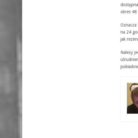
dostępna
okres 48
Oznacza 
na 24 god
jak reze
Należy j
utrudnien
pokładow