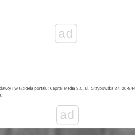
ad
awcy i właściciela portalu: Capital Media S.C. ul. Grzybowska 87, 00-84
a.
ad