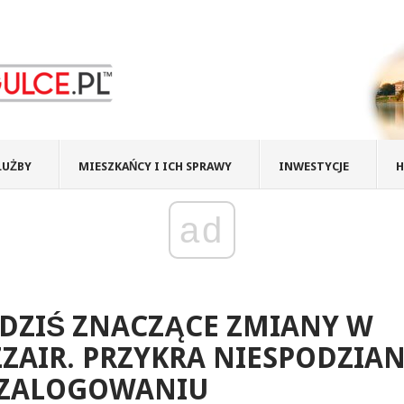
ŁUŻBY
MIESZKAŃCY I ICH SPRAWY
INWESTYCJE
H
ad
DZIŚ ZNACZĄCE ZMIANY W
ZAIR. PRZYKRA NIESPODZIA
 ZALOGOWANIU