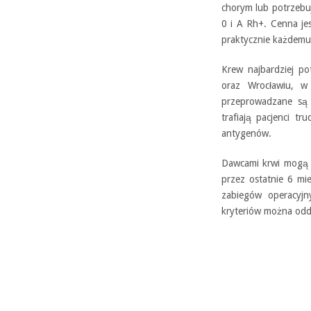
chorym lub potrzebu
0 i A Rh+. Cenna je
praktycznie każdemu
Krew najbardziej po
oraz Wrocławiu, w 
przeprowadzane są 
trafiają pacjenci tr
antygenów.
Dawcami krwi mogą 
przez ostatnie 6 mie
zabiegów operacyjn
kryteriów można odda