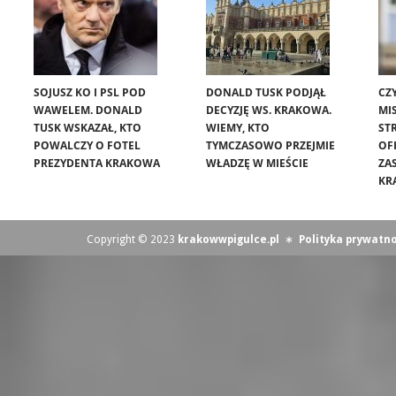
SOJUSZ KO I PSL POD
DONALD TUSK PODJĄŁ
CZ
WAWELEM. DONALD
DECYZJĘ WS. KRAKOWA.
MIS
TUSK WSKAZAŁ, KTO
WIEMY, KTO
ST
POWALCZY O FOTEL
TYMCZASOWO PRZEJMIE
OF
PREZYDENTA KRAKOWA
WŁADZĘ W MIEŚCIE
ZA
KR
Copyright © 2023
krakowwpigulce.pl
∗
Polityka prywatno