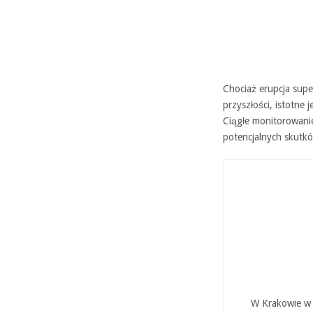
Chociaż erupcja supe
przyszłości, istotne 
Ciągłe monitorowanie
potencjalnych skutkó
W Krakowie w P