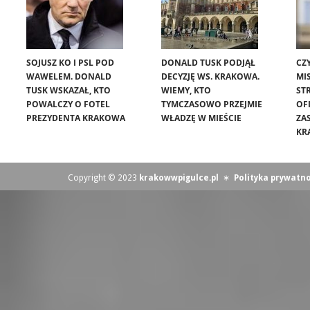
SOJUSZ KO I PSL POD
DONALD TUSK PODJĄŁ
CZ
WAWELEM. DONALD
DECYZJĘ WS. KRAKOWA.
MIS
TUSK WSKAZAŁ, KTO
WIEMY, KTO
ST
POWALCZY O FOTEL
TYMCZASOWO PRZEJMIE
OF
PREZYDENTA KRAKOWA
WŁADZĘ W MIEŚCIE
ZA
KR
Copyright © 2023
krakowwpigulce.pl
∗
Polityka prywatno