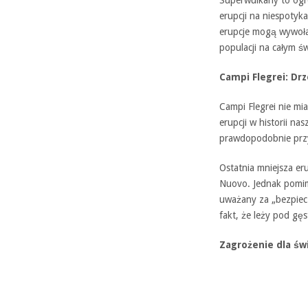
Superwulkany to ogr
erupcji na niespotyka
erupcje mogą wywoła
populacji na całym św
Campi Flegrei: Dr
Campi Flegrei nie mia
erupcji w historii na
prawdopodobnie przy
Ostatnia mniejsza er
Nuovo. Jednak pomimo
uważany za „bezpiecz
fakt, że leży pod gę
Zagrożenie dla św