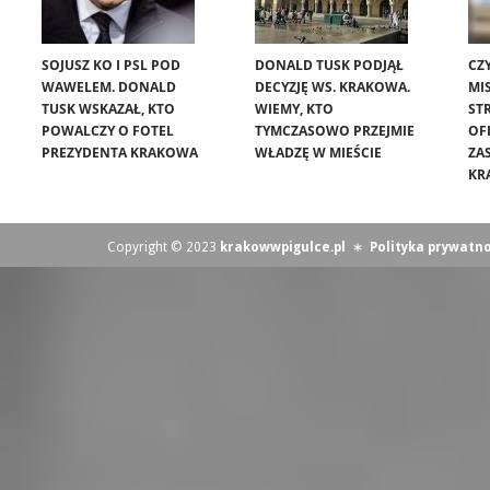
SOJUSZ KO I PSL POD
DONALD TUSK PODJĄŁ
CZ
WAWELEM. DONALD
DECYZJĘ WS. KRAKOWA.
MIS
TUSK WSKAZAŁ, KTO
WIEMY, KTO
ST
POWALCZY O FOTEL
TYMCZASOWO PRZEJMIE
OF
PREZYDENTA KRAKOWA
WŁADZĘ W MIEŚCIE
ZA
KR
Copyright © 2023
krakowwpigulce.pl
∗
Polityka prywatno