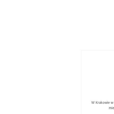
W Krakowie w P
mie