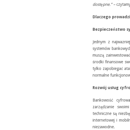
dostępne.” –
czytamy
Dlaczego prowadzi
Bezpieczeństwo 
Jednym z najważnie
systemów bankowych.
muszą zainwestować
środki finansowe swo
tylko zapobiegać ata
normalne funkcjono
Rozwój usług cyfr
Bankowość cyfrowa 
zarządzanie swoim
techniczne są niezb
internetowej i mobil
niezawodne.