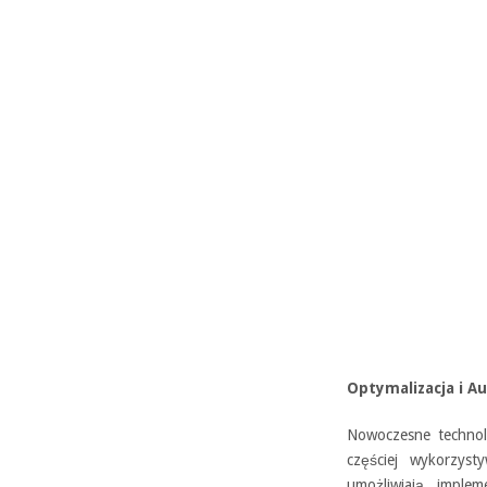
Optymalizacja i A
Nowoczesne technolog
częściej wykorzyst
umożliwiają implem