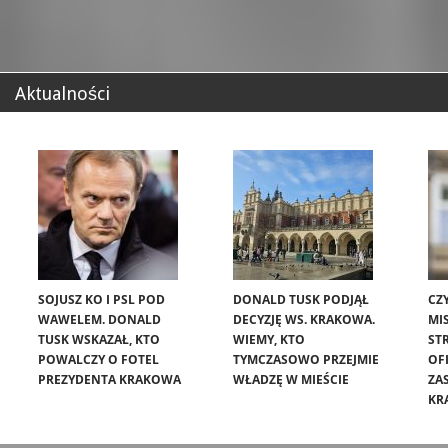
Aktualności
SOJUSZ KO I PSL POD
DONALD TUSK PODJĄŁ
CZ
WAWELEM. DONALD
DECYZJĘ WS. KRAKOWA.
MIS
TUSK WSKAZAŁ, KTO
WIEMY, KTO
ST
POWALCZY O FOTEL
TYMCZASOWO PRZEJMIE
OF
PREZYDENTA KRAKOWA
WŁADZĘ W MIEŚCIE
ZA
KR