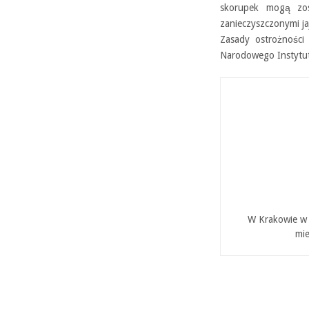
skorupek mogą zos
zanieczyszczonymi ja
Zasady ostrożności 
Narodowego Instytu
W Krakowie w P
mie