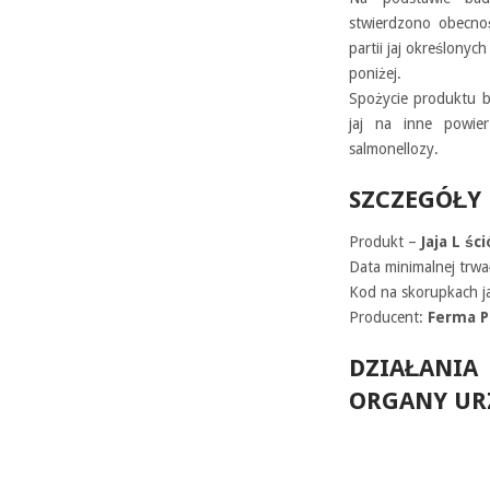
stwierdzono obecnoś
partii jaj określonych
poniżej.
Spożycie produktu be
jaj na inne powier
salmonellozy.
SZCZEGÓŁY
Produkt –
Jaja L śc
Data minimalnej trwa
Kod na skorupkach j
Producent:
Ferma P
DZIAŁANIA
ORGANY UR