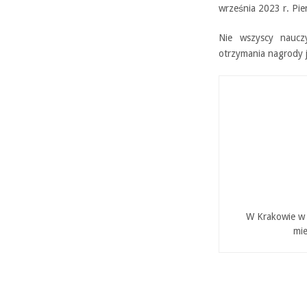
września 2023 r. Pie
Nie wszyscy nauczy
otrzymania nagrody 
W Krakowie w P
mie