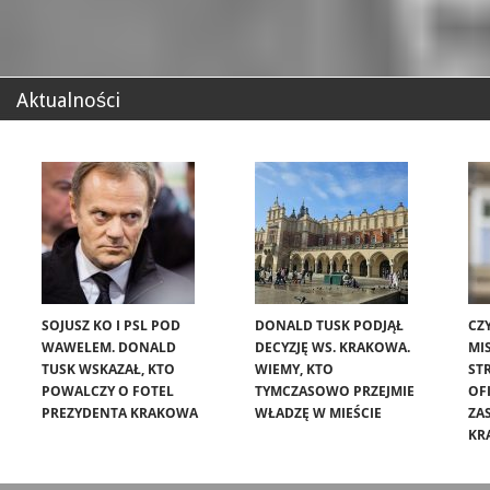
Aktualności
SOJUSZ KO I PSL POD
DONALD TUSK PODJĄŁ
CZ
WAWELEM. DONALD
DECYZJĘ WS. KRAKOWA.
MIS
TUSK WSKAZAŁ, KTO
WIEMY, KTO
ST
POWALCZY O FOTEL
TYMCZASOWO PRZEJMIE
OF
PREZYDENTA KRAKOWA
WŁADZĘ W MIEŚCIE
ZA
KR