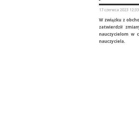
17 czerwca 2023 12:33
W związku z obcho
zatwierdził zmia
nauczycielom w c
nauczyciela.