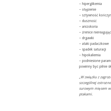
– hiperglikemia
– otępienie
– sztywność kończy
– duszność
– anizokoria
– źrenice niereagując
– drgawki
– ataki padaczkowe
– spadek saturacji
– hipokaliemia
– podniesione parame
powinny być pilnie s
„W związku z zagroż
szczególnej ostrożno
surowym mięsem wie
ptakami.