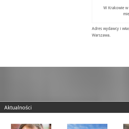
W Krakowie w P
mie
Adres wydawcy i właś
Warszawa.
Aktualności