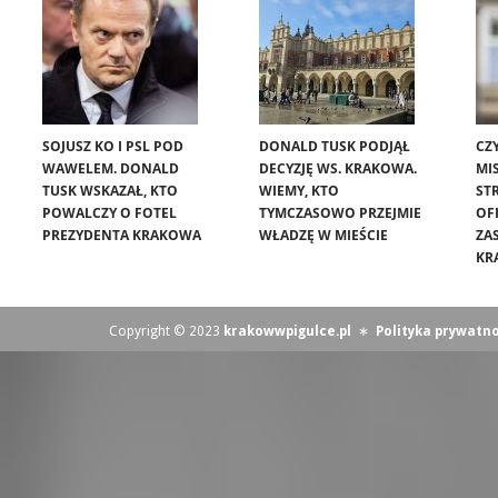
SOJUSZ KO I PSL POD
DONALD TUSK PODJĄŁ
CZ
WAWELEM. DONALD
DECYZJĘ WS. KRAKOWA.
MIS
TUSK WSKAZAŁ, KTO
WIEMY, KTO
ST
POWALCZY O FOTEL
TYMCZASOWO PRZEJMIE
OF
PREZYDENTA KRAKOWA
WŁADZĘ W MIEŚCIE
ZA
KR
Copyright © 2023
krakowwpigulce.pl
∗
Polityka prywatno