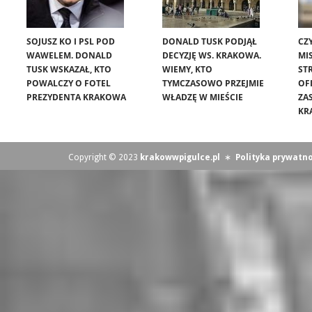
SOJUSZ KO I PSL POD
DONALD TUSK PODJĄŁ
CZ
WAWELEM. DONALD
DECYZJĘ WS. KRAKOWA.
MIS
TUSK WSKAZAŁ, KTO
WIEMY, KTO
ST
POWALCZY O FOTEL
TYMCZASOWO PRZEJMIE
OF
PREZYDENTA KRAKOWA
WŁADZĘ W MIEŚCIE
ZA
KR
Copyright © 2023
krakowwpigulce.pl
∗
Polityka prywatno