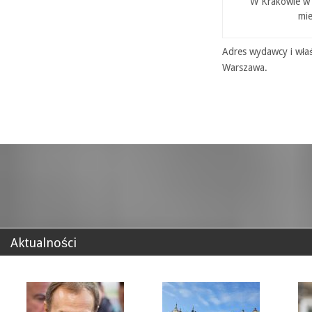
W Krakowie w P
mie
Adres wydawcy i właś
Warszawa.
Aktualności