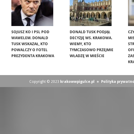
SOJUSZ KO I PSL POD
DONALD TUSK PODJĄŁ
CZ
WAWELEM. DONALD
DECYZJĘ WS. KRAKOWA.
MIS
TUSK WSKAZAŁ, KTO
WIEMY, KTO
ST
POWALCZY O FOTEL
TYMCZASOWO PRZEJMIE
OF
PREZYDENTA KRAKOWA
WŁADZĘ W MIEŚCIE
ZA
KR
Copyright © 2023
krakowwpigulce.pl
∗
Polityka prywatno