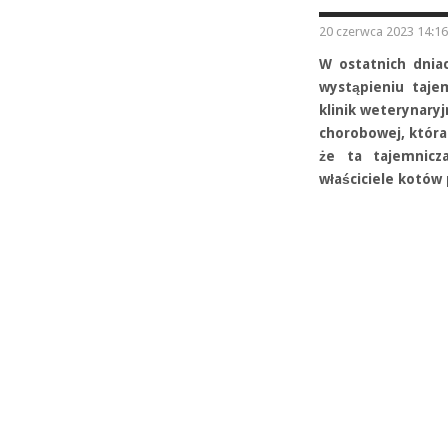
20 czerwca 2023 14:16
W ostatnich dnia
wystąpieniu tajem
klinik weterynary
chorobowej, która
że ta tajemnicz
właściciele kotów