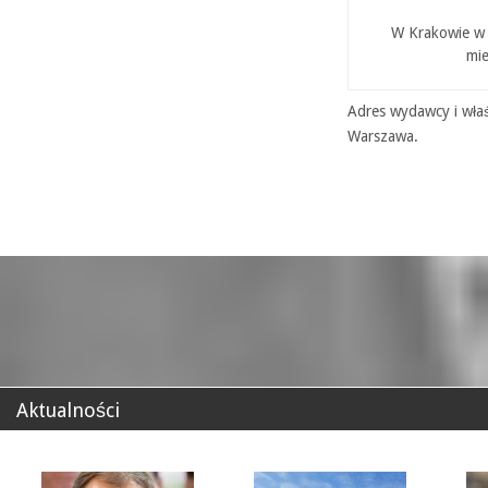
W Krakowie w P
mie
Adres wydawcy i właś
Warszawa.
Aktualności