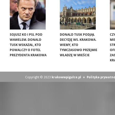
SOJUSZ KO I PSL POD
DONALD TUSK PODJĄŁ
CZ
WAWELEM. DONALD
DECYZJĘ WS. KRAKOWA.
MIS
TUSK WSKAZAŁ, KTO
WIEMY, KTO
ST
POWALCZY O FOTEL
TYMCZASOWO PRZEJMIE
OF
PREZYDENTA KRAKOWA
WŁADZĘ W MIEŚCIE
ZA
KR
Copyright © 2023
krakowwpigulce.pl
∗
Polityka prywatno