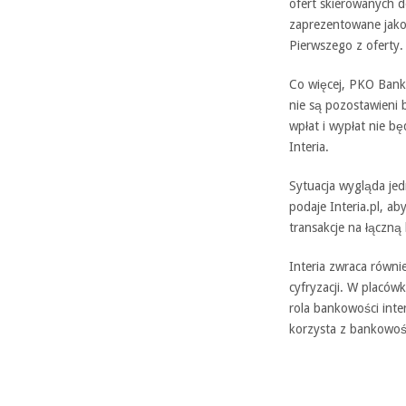
ofert skierowanych d
zaprezentowane jako
Pierwszego z oferty.
Co więcej, PKO Bank P
nie są pozostawieni
wpłat i wypłat nie b
Interia.
Sytuacja wygląda jed
podaje Interia.pl, a
transakcje na łączn
Interia zwraca równ
cyfryzacji. W placów
rola bankowości inte
korzysta z bankowośc