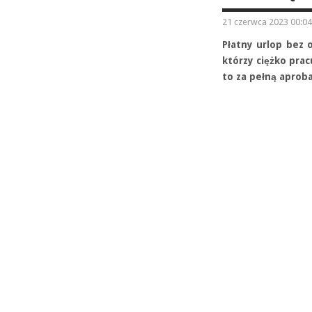
21 czerwca 2023 00:04
Płatny urlop bez 
którzy ciężko prac
to za pełną aprob