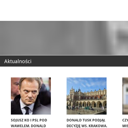
Aktualności
SOJUSZ KO I PSL POD
DONALD TUSK PODJĄŁ
CZ
WAWELEM. DONALD
DECYZJĘ WS. KRAKOWA.
MIS