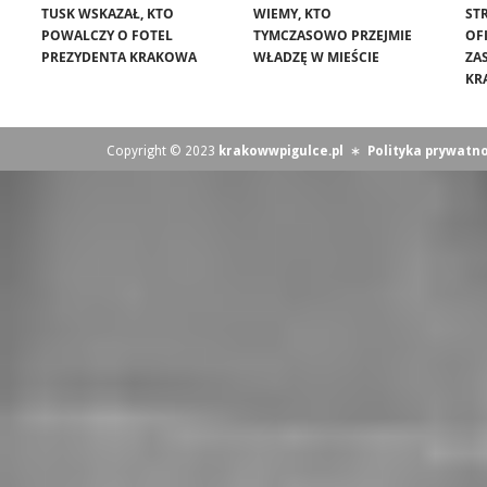
TUSK WSKAZAŁ, KTO
WIEMY, KTO
ST
POWALCZY O FOTEL
TYMCZASOWO PRZEJMIE
OF
PREZYDENTA KRAKOWA
WŁADZĘ W MIEŚCIE
ZA
KR
Copyright © 2023
krakowwpigulce.pl
∗
Polityka prywatno