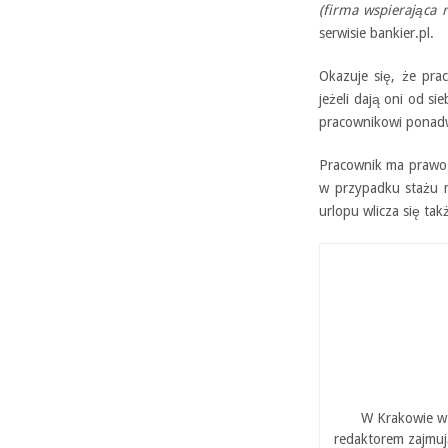
(firma wspierająca r
serwisie bankier.pl.
Okazuje się, że pra
jeżeli dają oni od si
pracownikowi ponadw
Pracownik ma prawo d
w przypadku stażu m
urlopu wlicza się ta
W Krakowie w 
redaktorem zajmuj