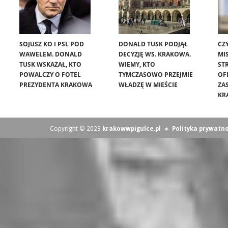
SOJUSZ KO I PSL POD
DONALD TUSK PODJĄŁ
CZ
WAWELEM. DONALD
DECYZJĘ WS. KRAKOWA.
MIS
TUSK WSKAZAŁ, KTO
WIEMY, KTO
ST
POWALCZY O FOTEL
TYMCZASOWO PRZEJMIE
OF
PREZYDENTA KRAKOWA
WŁADZĘ W MIEŚCIE
ZA
KR
Copyright © 2023
krakowwpigulce.pl
∗
Polityka prywatno