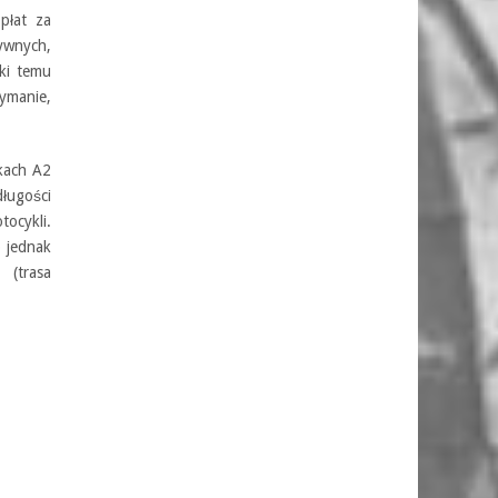
opłat za
ywnych,
ki temu
ymanie,
kach A2
ługości
ocykli.
o jednak
 (trasa