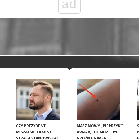
ad
CZY PREZYDENT
MASZ NOWY „PIEPRZYK”?
MISZALSKI I RADNI
UWAŻAJ, TO MOŻE BYĆ
STRACĄ STANOWISKA?
GROŹNA NIMFA