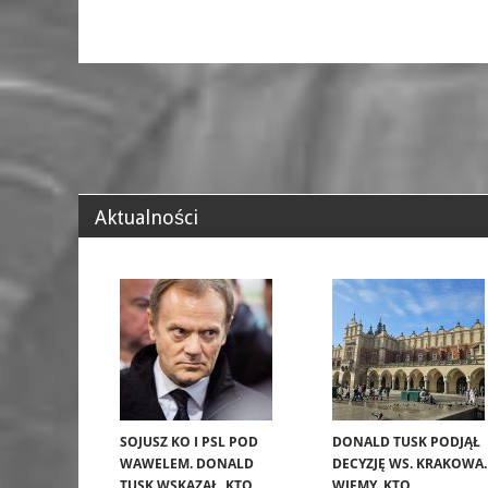
Aktualności
SOJUSZ KO I PSL POD
DONALD TUSK PODJĄŁ
WAWELEM. DONALD
DECYZJĘ WS. KRAKOWA.
TUSK WSKAZAŁ, KTO
WIEMY, KTO