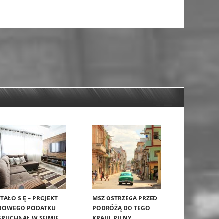
STAŁO SIĘ – PROJEKT
MSZ OSTRZEGA PRZED
NOWEGO PODATKU
PODRÓŻĄ DO TEGO
GRUCHNĄŁ W SEJMIE.
KRAJU. PILNY