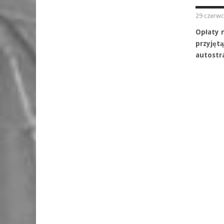
29 czerwc
Opłaty n
przyjęt
autostr