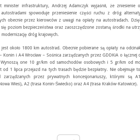
t minister infrastruktury, Andrzej Adamczyk wyjaśnił, że zniesienie 
 autostradami spowoduje przeniesienie części ruchu z dróg alternat
ych obecnie przez kierowców z uwagi na opłaty na autostradach. Dzię
 się poziom bezpieczeństwa oraz zaoszczędzone zostaną środki na utrz
i modernizację dróg krajowych.
 jest około 1800 km autostrad. Obecnie pobierane są opłaty na odcina
– Konin i A4 Wrocław – Sośnica zarządzanych przez GDDKiA o łącznej d
 Wynoszą one 10 gr/km od samochodów osobowych i 5 gr/km od mot
t od 1 lipca przejazd na tych trasach będzie bezpłatny. Nie obejmuje t
d zarządzanych przez prywatnych koncesjonariuszy, którymi są A1
Nowa Wieś), A2 (trasa Konin-Świecko) oraz A4 (trasa Kraków-Katowice).