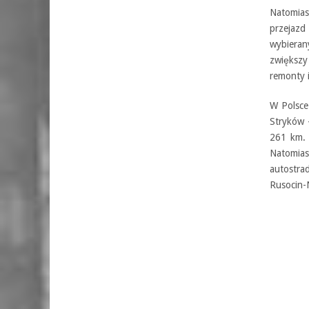
Natomias
przejazd
wybieran
zwiększy
remonty 
W Polsce
Stryków 
261 km.
Natomias
autostra
Rusocin-