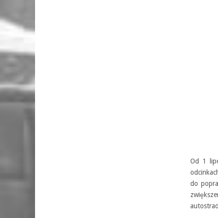
Od 1 lip
odcinkac
do popra
zwiększ
autostrad