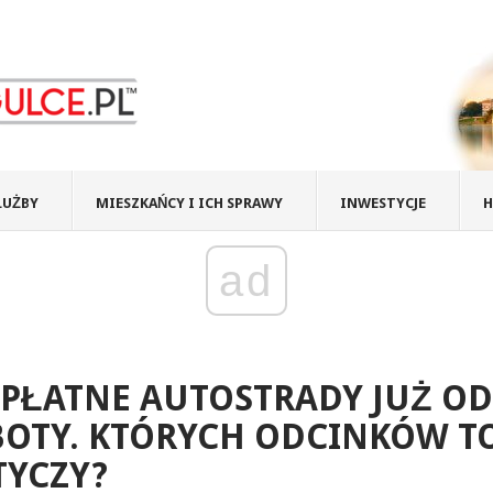
ŁUŻBY
MIESZKAŃCY I ICH SPRAWY
INWESTYCJE
H
ad
PŁATNE AUTOSTRADY JUŻ OD
BOTY. KTÓRYCH ODCINKÓW T
TYCZY?