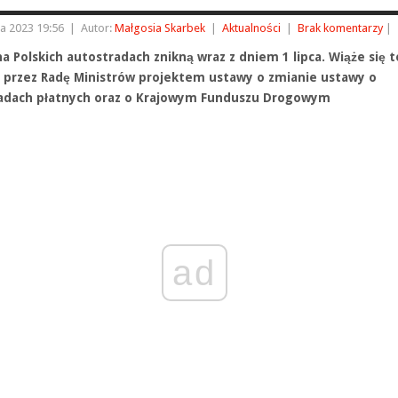
a 2023 19:56
|
Autor:
Małgosia Skarbek
|
Aktualności
|
Brak komentarzy
|
a Polskich autostradach znikną wraz z dniem 1 lipca. Wiąże się t
ą przez Radę Ministrów projektem ustawy o zmianie ustawy o
adach płatnych oraz o Krajowym Funduszu Drogowym
ad