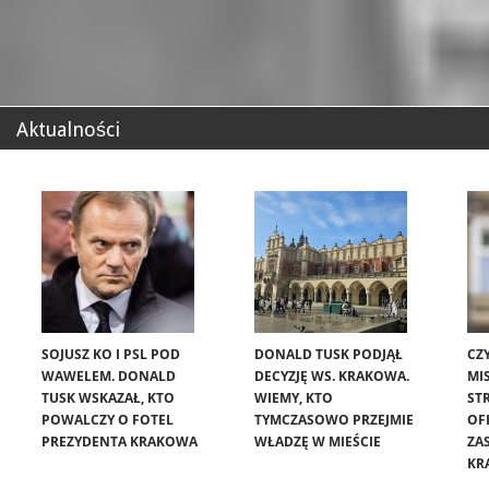
Aktualności
SOJUSZ KO I PSL POD
DONALD TUSK PODJĄŁ
CZ
WAWELEM. DONALD
DECYZJĘ WS. KRAKOWA.
MIS
TUSK WSKAZAŁ, KTO
WIEMY, KTO
ST
POWALCZY O FOTEL
TYMCZASOWO PRZEJMIE
OF
PREZYDENTA KRAKOWA
WŁADZĘ W MIEŚCIE
ZA
KR