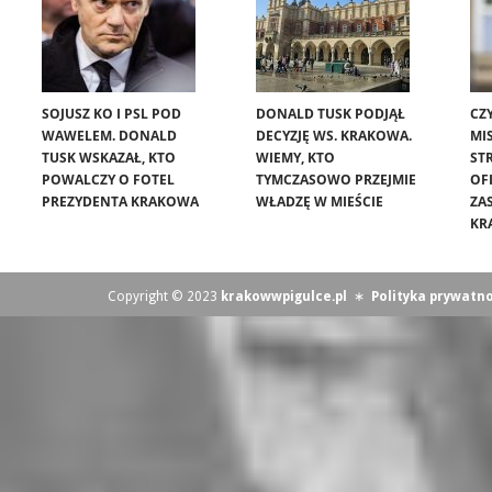
SOJUSZ KO I PSL POD
DONALD TUSK PODJĄŁ
CZ
WAWELEM. DONALD
DECYZJĘ WS. KRAKOWA.
MIS
TUSK WSKAZAŁ, KTO
WIEMY, KTO
ST
POWALCZY O FOTEL
TYMCZASOWO PRZEJMIE
OF
PREZYDENTA KRAKOWA
WŁADZĘ W MIEŚCIE
ZA
KR
Copyright © 2023
krakowwpigulce.pl
∗
Polityka prywatno