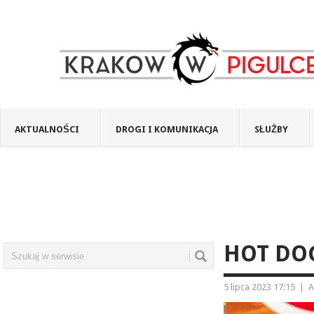
AKTUALNOŚCI
DROGI I KOMUNIKACJA
SŁUŻBY
HOT DO
5 lipca 2023 17:15
|
A