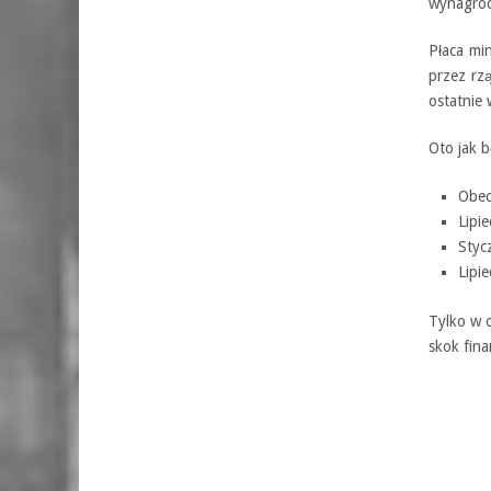
wynagrod
Płaca mi
przez rz
ostatnie 
Oto jak b
Obec
Lipi
Styc
Lipi
Tylko w o
skok fin