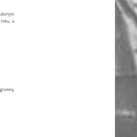
talonym
 roku, a
 ogromny