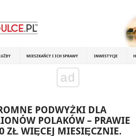
ŁUŻBY
MIESZKAŃCY I ICH SPRAWY
INWESTYCJE
H
ad
ROMNE PODWYŻKI DLA
LIONÓW POLAKÓW – PRAWIE
0 ZŁ WIĘCEJ MIESIĘCZNIE.