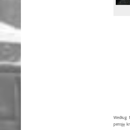
Według M
pensję k