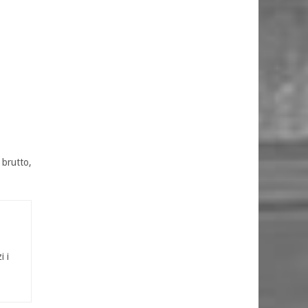
 brutto,
i i