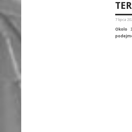
TER
7 lipca 20
Okolo 
podejmo