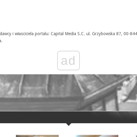
awcy i właściciela portalu: Capital Media S.C. ul. Grzybowska 87, 00-84
a.
ad