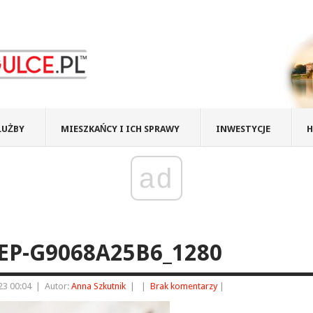
ŁUŻBY
MIESZKAŃCY I ICH SPRAWY
INWESTYCJE
H
ad
EP-G9068A25B6_1280
23 00:04
|
Autor:
Anna Szkutnik
|
|
Brak komentarzy
|