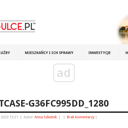
ŁUŻBY
MIESZKAŃCY I ICH SPRAWY
INWESTYCJE
H
ad
TCASE-G36FC995DD_1280
a 2023 13:21
|
Autor:
Anna Szkutnik
|
|
Brak komentarzy
|