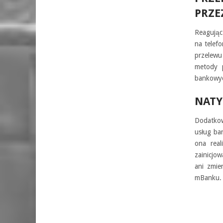
PRZE
Reagując
na telef
przelewu
metody p
bankowy
NATY
Dodatkow
usług ban
ona real
zainicjow
ani zmie
mBanku.