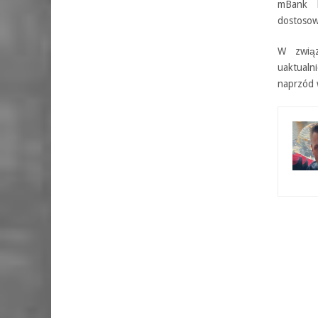
mBank k
dostosow
W związ
uaktualn
naprzód w