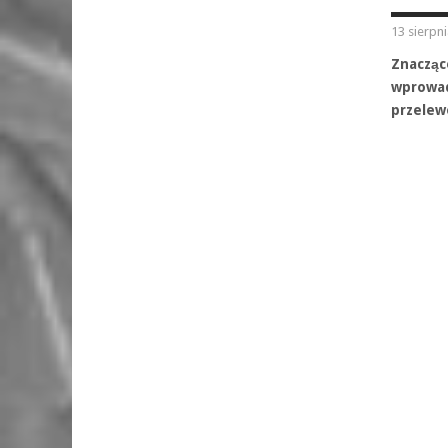
13 sierpn
Znacząc
wprowad
przelew