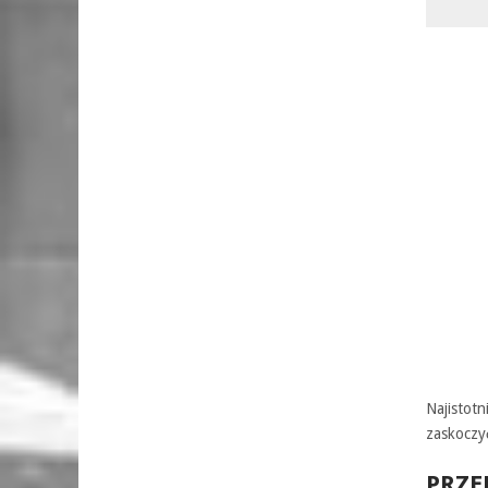
Najistot
zaskoczy
PRZ