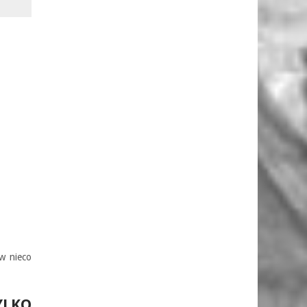
ów nieco
YLKO