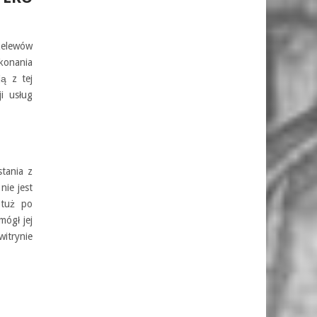
zelewów
okonania
ą z tej
i usług
tania z
nie jest
 tuż po
mógł jej
witrynie