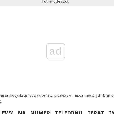
Fot. Shutterstock
ad
niejsza modyfikacja dotyka tematu przelewów i może niektórych klient
ć:
ELEWY NA NUMER TELEFONU TERAZ T