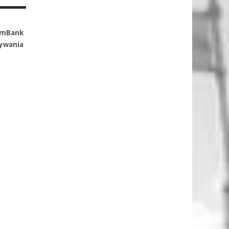
 mBank
nywania