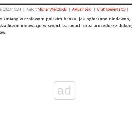
ia 2023 15:34
|
Autor:
Michał Wierzbicki
|
Aktualności
|
Brak komentarzy
|
e zmiany w czołowym polskim banku. Jak ogłoszono niedawno,
za liczne innowacje w swoich zasadach oraz procedurze doko
ów.
ad