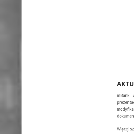
AKTU
mBank w
prezenta
modyfika
dokumen
Więcej s