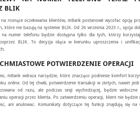
Z BLIK
 na rosnące oczekiwania klientów, mBank postanowił wycofać opcję pr
on, które nie bazują na systemie BLIK. Od 26 września 2023 r., opcja d
 na numer telefonu będzie dostępna tylko dla tych, którzy korzystaj
oprzez BLIK. To decyzja idąca w kierunku uproszczenia i unifikacj
ch.
CHMIASTOWE POTWIERDZENIE OPERACJI
o, mBank wdraża narzędzie, które znacząco podniesie komfort korzys
ku online. Od tej chwili, potwierdzenie transakcji w złotych, nawet jeśli 
izowana od razu, ale podczas sesji wychodzącej, będzie widoczne
aniu operacji przez klienta. Po zatwierdzeniu operacji, klient nie będzie 
nić, ani anulować. Komunikaty dotyczące tej funkcji znajdują się na 