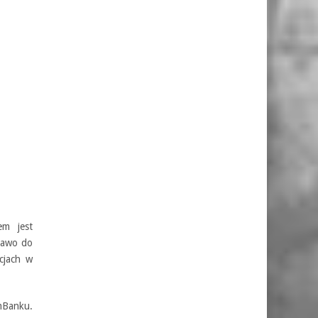
em jest
prawo do
cjach w
 mBanku.