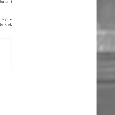
fortu i
 się z
to krok