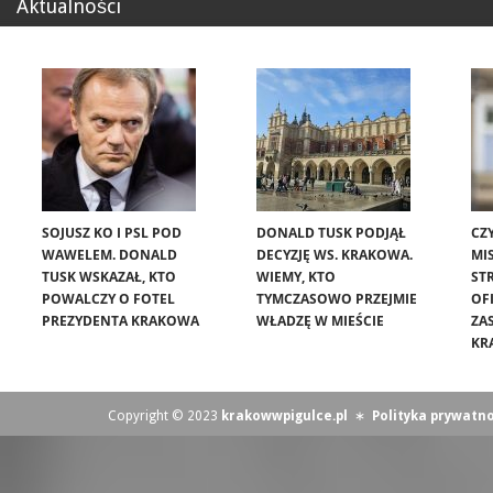
Aktualności
SOJUSZ KO I PSL POD
DONALD TUSK PODJĄŁ
CZ
WAWELEM. DONALD
DECYZJĘ WS. KRAKOWA.
MIS
TUSK WSKAZAŁ, KTO
WIEMY, KTO
ST
POWALCZY O FOTEL
TYMCZASOWO PRZEJMIE
OF
PREZYDENTA KRAKOWA
WŁADZĘ W MIEŚCIE
ZA
KR
Copyright © 2023
krakowwpigulce.pl
∗
Polityka prywatno