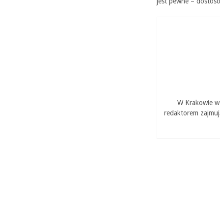
jest pewne – dostoso
W Krakowie w 
redaktorem zajmuj