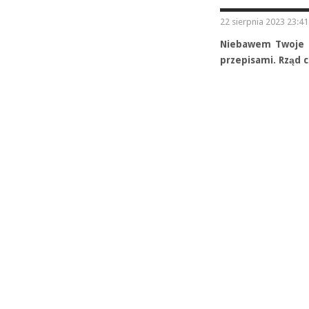
22 sierpnia 2023 23:41
Niebawem Twoje p
przepisami. Rząd 