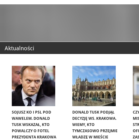
Aktualności
SOJUSZ KO I PSL POD
DONALD TUSK PODJĄŁ
CZ
WAWELEM. DONALD
DECYZJĘ WS. KRAKOWA.
MIS
TUSK WSKAZAŁ, KTO
WIEMY, KTO
ST
POWALCZY O FOTEL
TYMCZASOWO PRZEJMIE
OF
PREZYDENTA KRAKOWA
WŁADZĘ W MIEŚCIE
ZA