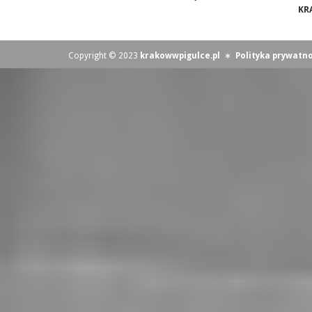
KR
Copyright © 2023
krakowwpigulce.pl
∗
Polityka prywatno