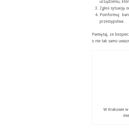
urządzeniu, któ
Zgłoś sytuację o
Poinformuj ban
przestępstwa.
Pamiętaj, że bezpie
o nie tak samo uważn
W Krakowie w P
mie