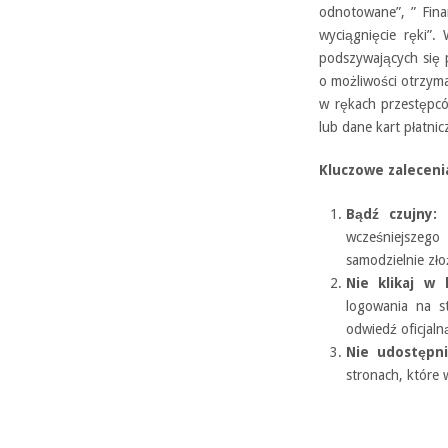
odnotowane”, ” Fina
wyciągnięcie ręki”.
podszywających się p
o możliwości otrzym
w rękach przestępcó
lub dane kart płatnic
Kluczowe zaleceni
Bądź czujny:
N
wcześniejszeg
samodzielnie zł
Nie klikaj w l
logowania na st
odwiedź oficjaln
Nie udostępni
stronach, które 