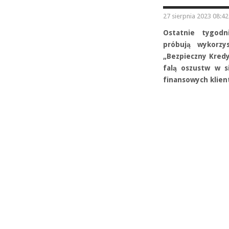
27 sierpnia 2023 08:42
Ostatnie tygodn
próbują wykorz
„Bezpieczny Kred
falą oszustw w s
finansowych klien