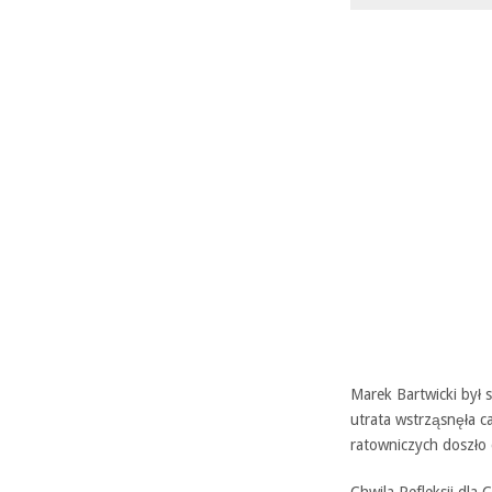
Marek Bartwicki był 
utrata wstrząsnęła ca
ratowniczych doszło 
Chwila Refleksji dla C