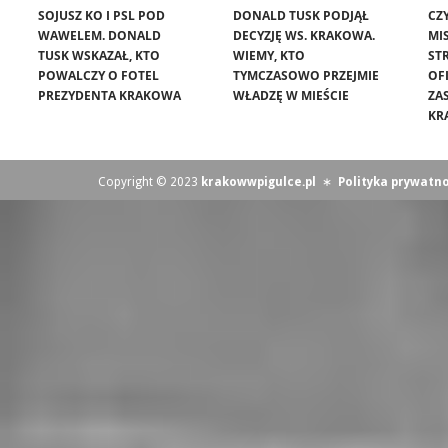
SOJUSZ KO I PSL POD
DONALD TUSK PODJĄŁ
CZ
WAWELEM. DONALD
DECYZJĘ WS. KRAKOWA.
MIS
TUSK WSKAZAŁ, KTO
WIEMY, KTO
ST
POWALCZY O FOTEL
TYMCZASOWO PRZEJMIE
OF
PREZYDENTA KRAKOWA
WŁADZĘ W MIEŚCIE
ZA
KR
Copyright © 2023
krakowwpigulce.pl
∗
Polityka prywatno