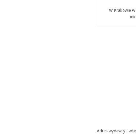
W Krakowie w P
mie
Adres wydawcy i właś