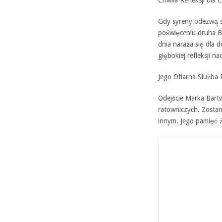
Gdy syreny odezwą si
poświęceniu druha B
dnia naraża się dla 
głębokiej refleksji n
Jego Ofiarna Służba 
Odejście Marka Bart
ratowniczych. Zosta
innym. Jego pamięć ż