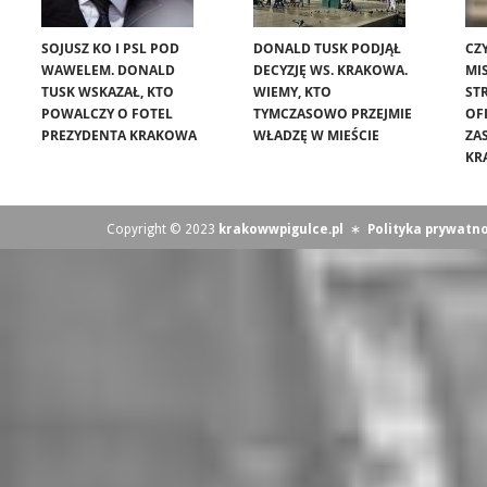
SOJUSZ KO I PSL POD
DONALD TUSK PODJĄŁ
CZ
WAWELEM. DONALD
DECYZJĘ WS. KRAKOWA.
MIS
TUSK WSKAZAŁ, KTO
WIEMY, KTO
ST
POWALCZY O FOTEL
TYMCZASOWO PRZEJMIE
OF
PREZYDENTA KRAKOWA
WŁADZĘ W MIEŚCIE
ZA
KR
Copyright © 2023
krakowwpigulce.pl
∗
Polityka prywatno