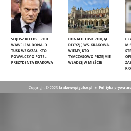
SOJUSZ KO I PSL POD
DONALD TUSK PODJĄŁ
CZ
WAWELEM. DONALD
DECYZJĘ WS. KRAKOWA.
MIS
TUSK WSKAZAŁ, KTO
WIEMY, KTO
ST
POWALCZY O FOTEL
TYMCZASOWO PRZEJMIE
OF
PREZYDENTA KRAKOWA
WŁADZĘ W MIEŚCIE
ZA
KR
Copyright © 2023
krakowwpigulce.pl
∗
Polityka prywatno