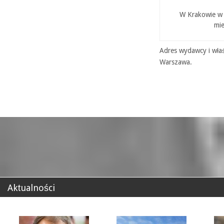
W Krakowie w P
mie
Adres wydawcy i właś
Warszawa.
Aktualności