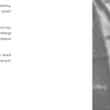
wiadomą.
i rynek?
może być
eferuje
żliwość
h latach
arnych,