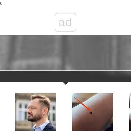
a.
ad