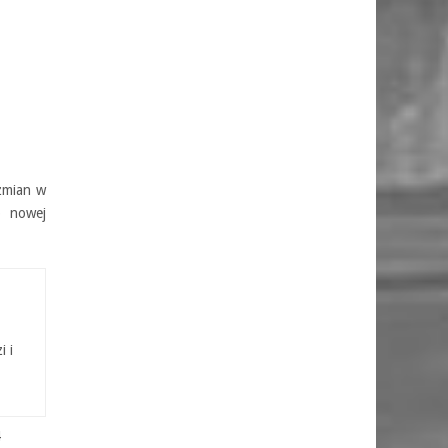
zmian w
o nowej
i i
4