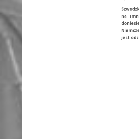
Szwedzk
na zmni
donies
Niemcze
jest od