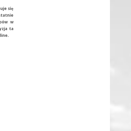
uje się
tatnie
epów w
yzja ta
line.