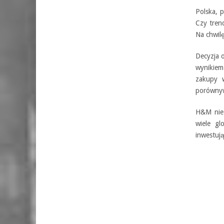
Polska, 
Czy tren
Na chwilę
Decyzja 
wynikiem
zakupy 
porównyw
H&M nie 
wiele gl
inwestuj