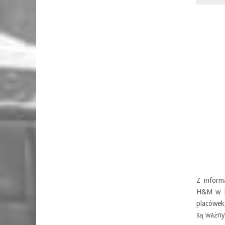
Z inform
H&M w Ni
placówek
są ważny