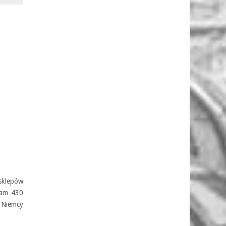
 sklepów
tam 430
. Niemcy