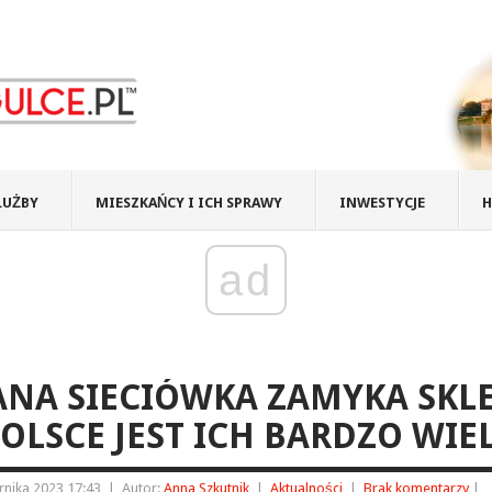
ŁUŻBY
MIESZKAŃCY I ICH SPRAWY
INWESTYCJE
H
ad
NA SIECIÓWKA ZAMYKA SKLE
OLSCE JEST ICH BARDZO WIE
rnika 2023 17:43
|
Autor:
Anna Szkutnik
|
Aktualności
|
Brak komentarzy
|