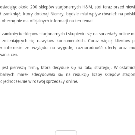
posiadając około 200 sklepów stacjonarnych H&M, stoi teraz przed nie
d zamknięć, który dotknął Niemcy, będzie miał wpływ również na polsk
 obecną nie ma oficjalnych informacji na ten temat.
o zamknięciu sklepów stacjonarnych i skupieniu się na sprzedaży online 
 zmieniających się nawyków konsumenckich. Coraz więcej klientów pr
w internecie ze względu na wygodę, różnorodność oferty oraz mo
ania cen.
jest pierwszą firmą, która decyduje się na taką strategię. W ostatnic
obalnych marek zdecydowało się na redukcję liczby sklepów stacjon
ąc jednocześnie w rozwój sprzedaży online.