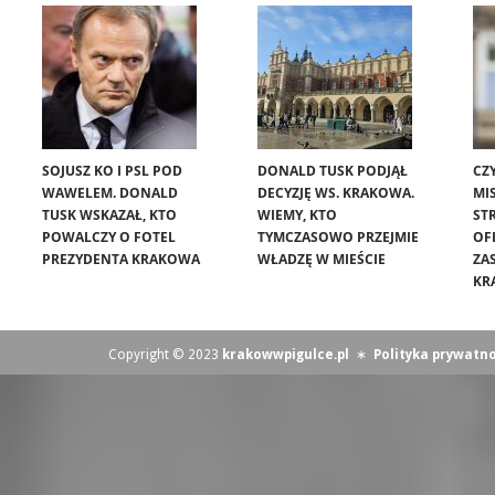
SOJUSZ KO I PSL POD
DONALD TUSK PODJĄŁ
CZ
WAWELEM. DONALD
DECYZJĘ WS. KRAKOWA.
MIS
TUSK WSKAZAŁ, KTO
WIEMY, KTO
ST
POWALCZY O FOTEL
TYMCZASOWO PRZEJMIE
OF
PREZYDENTA KRAKOWA
WŁADZĘ W MIEŚCIE
ZA
KR
Copyright © 2023
krakowwpigulce.pl
∗
Polityka prywatno