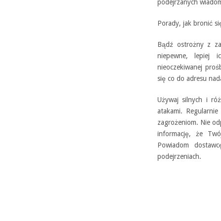
podejrzanych wiadom
Porady, jak bronić s
Bądź ostrożny z zał
niepewne, lepiej 
nieoczekiwanej proś
się co do adresu nad
Używaj silnych i r
atakami. Regularnie
zagrożeniom. Nie od
informację, że Twó
Powiadom dostawcę
podejrzeniach.