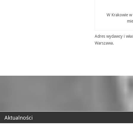
W Krakowie w P
mie
Adres wydawcy i właś
Warszawa.
Aktualności