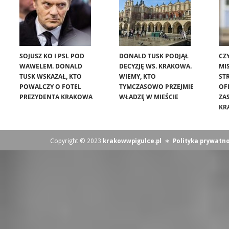
SOJUSZ KO I PSL POD
DONALD TUSK PODJĄŁ
CZ
WAWELEM. DONALD
DECYZJĘ WS. KRAKOWA.
MIS
TUSK WSKAZAŁ, KTO
WIEMY, KTO
ST
POWALCZY O FOTEL
TYMCZASOWO PRZEJMIE
OF
PREZYDENTA KRAKOWA
WŁADZĘ W MIEŚCIE
ZA
KR
Copyright © 2023
krakowwpigulce.pl
∗
Polityka prywatno