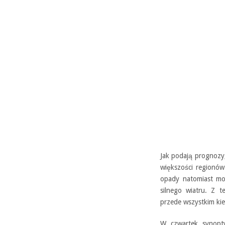
Jak podają prognozy
większości regionó
opady natomiast mo
silnego wiatru. Z 
przede wszystkim ki
W czwartek synopty