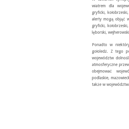
wiatrem dla wojewó
gryficki, kołobrzeski
alerty mogą objąć w
gryficki, kołobrzeski
lęborski, wejherowsk
Ponadto w niektór
gołoledź. Z tego p
województw dolnośl
atmosferyczne przewi
obejmować wojewód
podlaskie, mazowiec
także w województwa