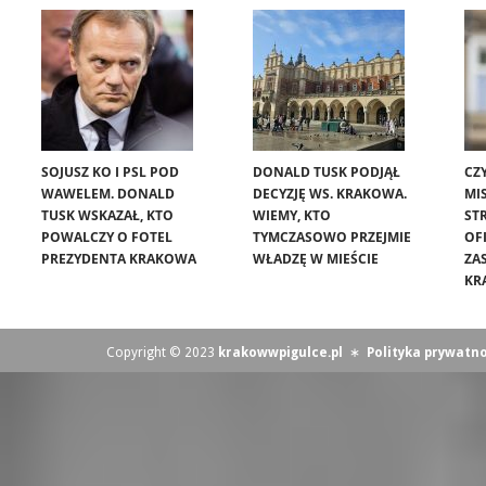
SOJUSZ KO I PSL POD
DONALD TUSK PODJĄŁ
CZ
WAWELEM. DONALD
DECYZJĘ WS. KRAKOWA.
MIS
TUSK WSKAZAŁ, KTO
WIEMY, KTO
ST
POWALCZY O FOTEL
TYMCZASOWO PRZEJMIE
OF
PREZYDENTA KRAKOWA
WŁADZĘ W MIEŚCIE
ZA
KR
Copyright © 2023
krakowwpigulce.pl
∗
Polityka prywatno