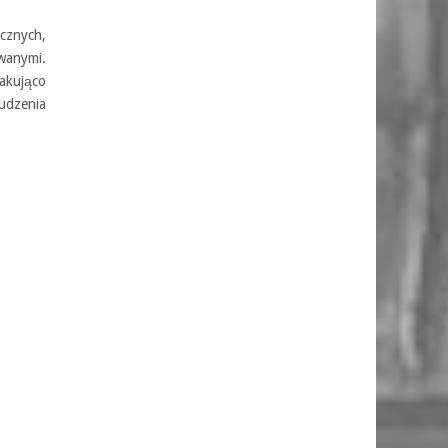
cznych,
owanymi.
akująco
udzenia