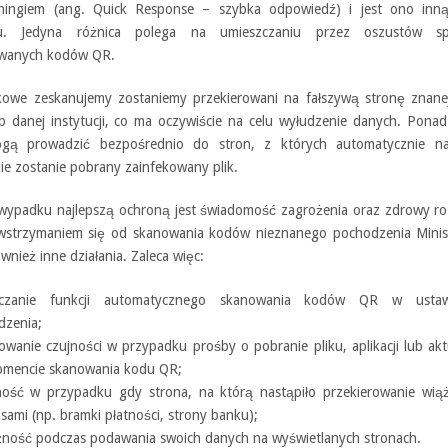
shingiem (ang. Quick Response – szybka odpowiedź) i jest ono inn
gu. Jedyna różnica polega na umieszczaniu przez oszustów spe
owanych kodów QR.
kowe zeskanujemy zostaniemy przekierowani na fałszywą stronę znanej
b danej instytucji, co ma oczywiście na celu wyłudzenie danych. Ponad
gą prowadzić bezpośrednio do stron, z których automatycznie n
ie zostanie pobrany zainfekowany plik.
wypadku najlepszą ochroną jest świadomość zagrożenia oraz zdrowy ro
strzymaniem się od skanowania kodów nieznanego pochodzenia Minis
wnież inne działania. Zaleca więc:
ączanie funkcji automatycznego skanowania kodów QR w ustaw
dzenia;
owanie czujności w przypadku prośby o pobranie pliku, aplikacji lub aktu
mencie skanowania kodu QR;
ność w przypadku gdy strona, na którą nastąpiło przekierowanie wiąż
nsami (np. bramki płatności, strony banku);
ność podczas podawania swoich danych na wyświetlanych stronach.