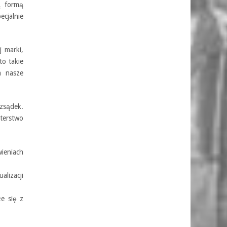
ą formą
cjalnie
 marki,
to takie
a nasze
zsądek.
terstwo
ieniach
alizacji
e się z