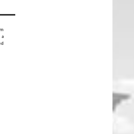
ym
 a
ed