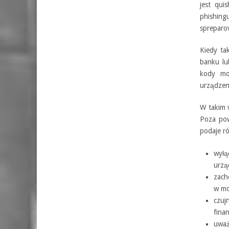
jest qui
phishin
sprepar
Kiedy ta
banku lu
kody mo
urządzen
W takim 
Poza pow
podaje ró
wył
urzą
zach
w mo
czuj
fina
uważ