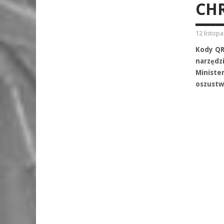
CH
12 listop
Kody QR
narzędz
Minister
oszust