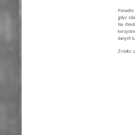
Ponadto 
gdyż zda
Na chłod
korzystn
danych l
Źródło: 