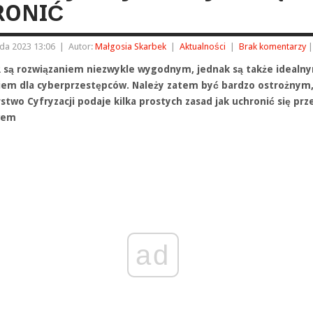
RONIĆ
ada 2023 13:06
|
Autor:
Małgosia Skarbek
|
Aktualności
|
Brak komentarzy
|
 są rozwiązaniem niezwykle wygodnym, jednak są także idealn
iem dla cyberprzestępców. Należy zatem być bardzo ostrożnym,
stwo Cyfryzacji podaje kilka prostych zasad jak uchronić się prz
wem
ad