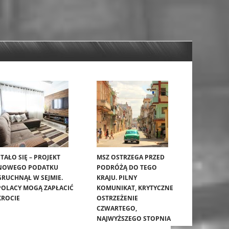
STAŁO SIĘ – PROJEKT
MSZ OSTRZEGA PRZED
NOWEGO PODATKU
PODRÓŻĄ DO TEGO
GRUCHNĄŁ W SEJMIE.
KRAJU. PILNY
POLACY MOGĄ ZAPŁACIĆ
KOMUNIKAT, KRYTYCZNE
KROCIE
OSTRZEŻENIE
CZWARTEGO,
NAJWYŻSZEGO STOPNIA