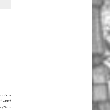
żność w
również
azywane