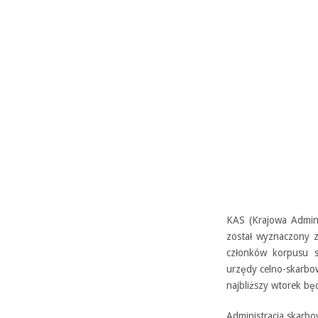
KAS (Krajowa Admin
został wyznaczony z
członków korpusu s
urzędy celno-skarbow
najbliższy wtorek bę
Administracja skarb