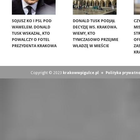
SOJUSZ KO I PSL POD
DONALD TUSK PODJĄŁ
CZ
WAWELEM. DONALD
DECYZJĘ WS. KRAKOWA.
MIS
TUSK WSKAZAŁ, KTO
WIEMY, KTO
ST
POWALCZY O FOTEL
TYMCZASOWO PRZEJMIE
OF
PREZYDENTA KRAKOWA
WŁADZĘ W MIEŚCIE
ZA
KR
Copyright © 2023
krakowwpigulce.pl
∗
Polityka prywatno