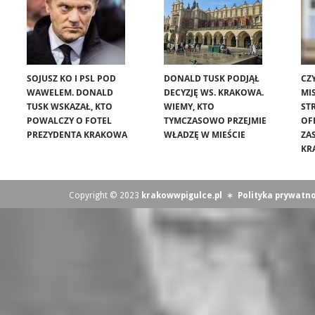
SOJUSZ KO I PSL POD
DONALD TUSK PODJĄŁ
CZ
WAWELEM. DONALD
DECYZJĘ WS. KRAKOWA.
MIS
TUSK WSKAZAŁ, KTO
WIEMY, KTO
ST
POWALCZY O FOTEL
TYMCZASOWO PRZEJMIE
OF
PREZYDENTA KRAKOWA
WŁADZĘ W MIEŚCIE
ZA
KR
Copyright © 2023
krakowwpigulce.pl
∗
Polityka prywatno