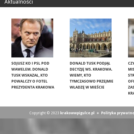
Aktualności
SOJUSZ KO I PSL POD
DONALD TUSK PODJĄŁ
CZ
WAWELEM. DONALD
DECYZJĘ WS. KRAKOWA.
MIS
TUSK WSKAZAŁ, KTO
WIEMY, KTO
ST
POWALCZY O FOTEL
TYMCZASOWO PRZEJMIE
OF
PREZYDENTA KRAKOWA
WŁADZĘ W MIEŚCIE
ZA
KR
Copyright © 2023
krakowwpigulce.pl
∗
Polityka prywatno