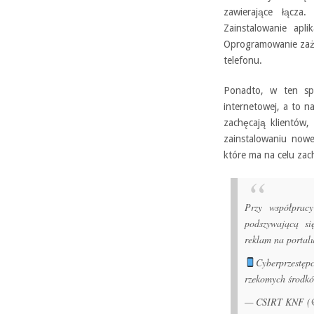
zawierające łącza
Zainstalowanie apl
Oprogramowanie zaż
telefonu.
Ponadto, w ten sp
internetowej, a to 
zachęcają klientów
zainstalowaniu nowe
które ma na celu zac
Przy współpra
podszywającą s
reklam na portal
Cyberprzestę
rzekomych środk
— CSIRT KNF 