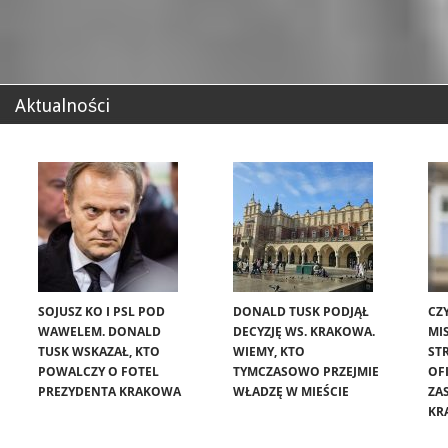
Aktualności
SOJUSZ KO I PSL POD
DONALD TUSK PODJĄŁ
CZ
WAWELEM. DONALD
DECYZJĘ WS. KRAKOWA.
MIS
TUSK WSKAZAŁ, KTO
WIEMY, KTO
ST
POWALCZY O FOTEL
TYMCZASOWO PRZEJMIE
OF
PREZYDENTA KRAKOWA
WŁADZĘ W MIEŚCIE
ZA
KR