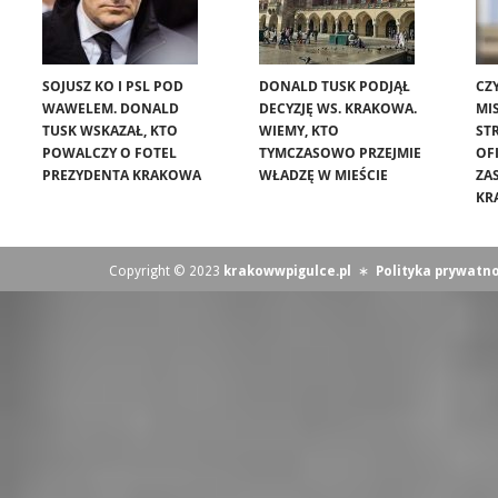
SOJUSZ KO I PSL POD
DONALD TUSK PODJĄŁ
CZ
WAWELEM. DONALD
DECYZJĘ WS. KRAKOWA.
MIS
TUSK WSKAZAŁ, KTO
WIEMY, KTO
ST
POWALCZY O FOTEL
TYMCZASOWO PRZEJMIE
OF
PREZYDENTA KRAKOWA
WŁADZĘ W MIEŚCIE
ZA
KR
Copyright © 2023
krakowwpigulce.pl
∗
Polityka prywatno