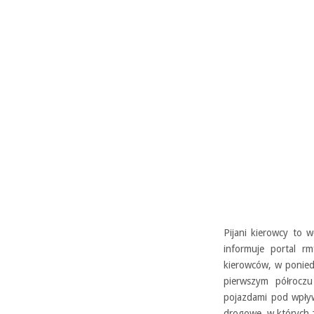
Pijani kierowcy to 
informuje portal r
kierowców, w ponied
pierwszym półroczu
pojazdami pod wpły
drogowe, w których 