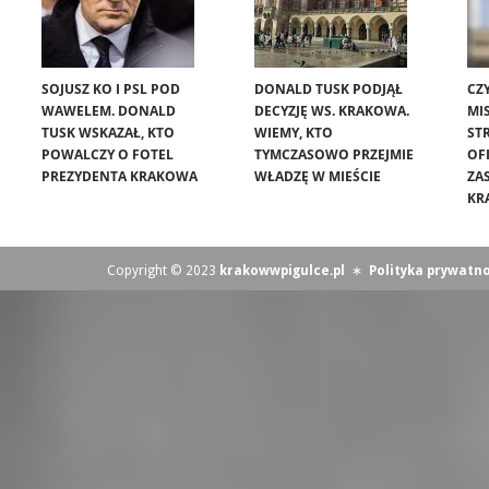
SOJUSZ KO I PSL POD
DONALD TUSK PODJĄŁ
CZ
WAWELEM. DONALD
DECYZJĘ WS. KRAKOWA.
MIS
TUSK WSKAZAŁ, KTO
WIEMY, KTO
ST
POWALCZY O FOTEL
TYMCZASOWO PRZEJMIE
OF
PREZYDENTA KRAKOWA
WŁADZĘ W MIEŚCIE
ZA
KR
Copyright © 2023
krakowwpigulce.pl
∗
Polityka prywatno