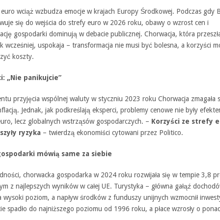
e euro wciąż wzbudza emocje w krajach Europy Środkowej. Podczas gdy B
wuje się do wejścia do strefy euro w 2026 roku, obawy o wzrost cen i
zację gospodarki dominują w debacie publicznej. Chorwacja, która przeszł
k wcześniej, uspokaja – transformacja nie musi być bolesna, a korzyści 
zyć koszty.
: „Nie panikujcie”
tu przyjęcia wspólnej waluty w styczniu 2023 roku Chorwacja zmagała s
flacją. Jednak, jak podkreślają eksperci, problemy cenowe nie były efekt
uro, lecz globalnych wstrząsów gospodarczych. –
Korzyści ze strefy 
szyły ryzyka
– twierdzą ekonomiści cytowani przez Politico.
gospodarki mówią same za siebie
dności, chorwacka gospodarka w 2024 roku rozwijała się w tempie 3,8 pr
nym z najlepszych wyników w całej UE. Turystyka – główna gałąź dochod
a wysoki poziom, a napływ środków z funduszy unijnych wzmocnił inwesty
ie spadło do najniższego poziomu od 1996 roku, a płace wzrosły o pona