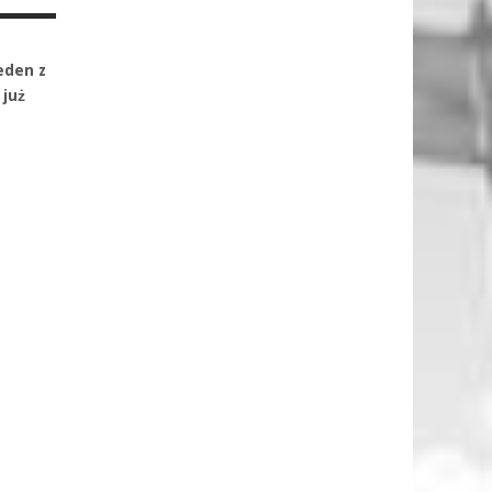
eden z
 już