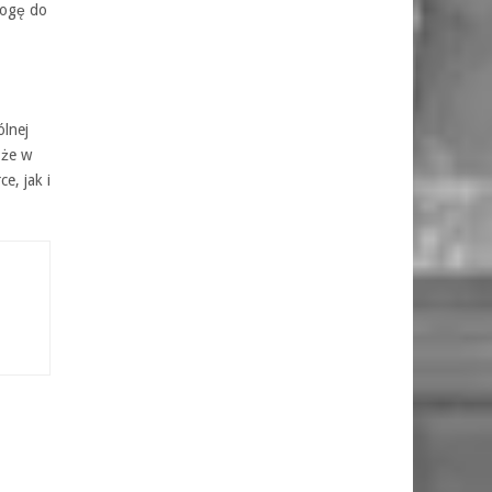
rogę do
ólnej
 że w
e, jak i