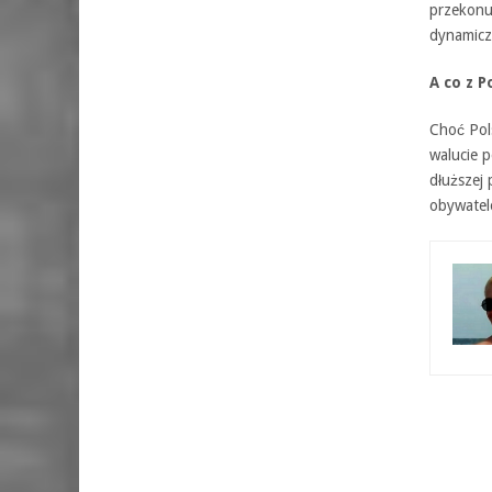
przekonu
dynamicz
A co z P
Choć Pols
walucie 
dłuższej 
obywatel