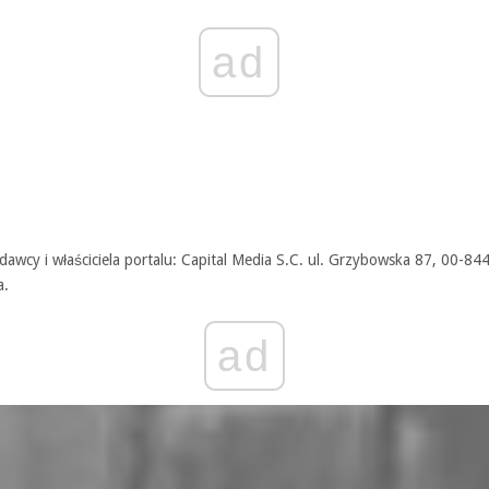
ad
awcy i właściciela portalu: Capital Media S.C. ul. Grzybowska 87, 00-84
a.
ad