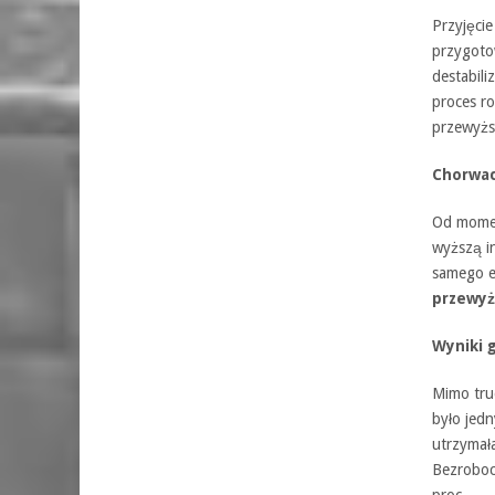
Przyjęci
przygoto
destabili
proces ro
przewyżs
Chorwaci
Od momen
wyższą in
samego e
przewyż
Wyniki 
Mimo tru
było jed
utrzymał
Bezroboc
proc.