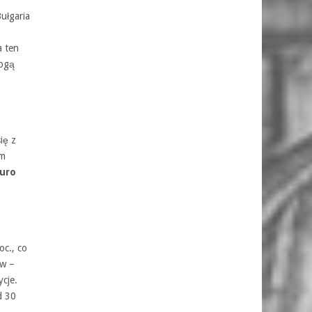
ułgaria
a ten
mogą
ię z
em
euro
oc., co
ów –
cje.
d 30