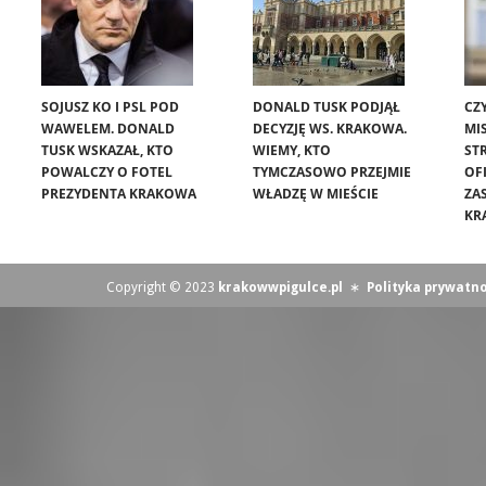
SOJUSZ KO I PSL POD
DONALD TUSK PODJĄŁ
CZ
WAWELEM. DONALD
DECYZJĘ WS. KRAKOWA.
MIS
TUSK WSKAZAŁ, KTO
WIEMY, KTO
ST
POWALCZY O FOTEL
TYMCZASOWO PRZEJMIE
OF
PREZYDENTA KRAKOWA
WŁADZĘ W MIEŚCIE
ZA
KR
Copyright © 2023
krakowwpigulce.pl
∗
Polityka prywatno