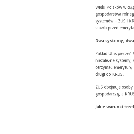
Wielu Polaków w cią
gospodarstwa rolneg
systemów – ZUS i KRU
stawia przed emeryt
Dwa systemy, dwa
Zakład Ubezpieczeń 
niezależne systemy,
otrzymać emeryturę z
drugi do KRUS.
ZUS obejmuje osoby 
gospodarczą, a KRUS
Jakie warunki trze