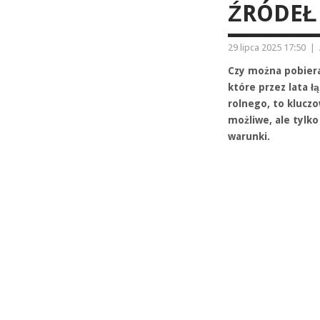
ŹRÓDEŁ
29 lipca 2025 17:50
|
Czy można pobiera
które przez lata 
rolnego, to klucz
możliwe, ale tylk
warunki.