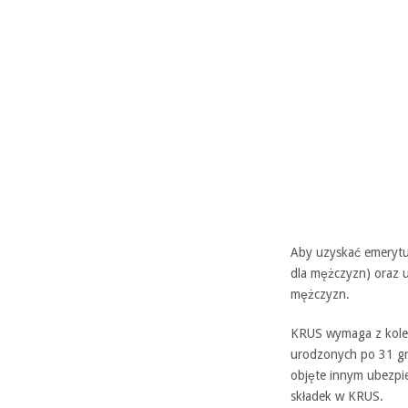
Aby uzyskać emerytur
dla mężczyzn) oraz u
mężczyzn.
KRUS wymaga z kolei
urodzonych po 31 gru
objęte innym ubezpie
składek w KRUS.