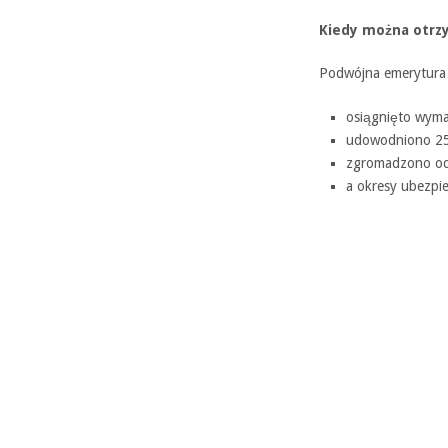
Kiedy można otrz
Podwójna emerytura j
osiągnięto wyma
udowodniono 25 
zgromadzono odp
a okresy ubezpie