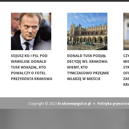
SOJUSZ KO I PSL POD
DONALD TUSK PODJĄŁ
CZ
WAWELEM. DONALD
DECYZJĘ WS. KRAKOWA.
MIS
TUSK WSKAZAŁ, KTO
WIEMY, KTO
ST
POWALCZY O FOTEL
TYMCZASOWO PRZEJMIE
OF
PREZYDENTA KRAKOWA
WŁADZĘ W MIEŚCIE
ZA
KR
Copyright © 2023
krakowwpigulce.pl
∗
Polityka prywatno