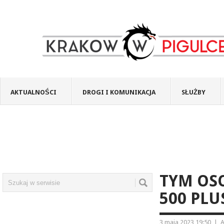
AKTUALNOŚCI
DROGI I KOMUNIKACJA
SŁUŻBY
TYM OSO
500 PLU
3 maja 2023 19:50
|
A