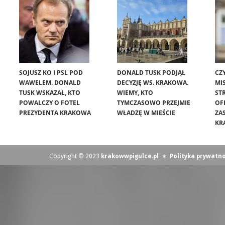
SOJUSZ KO I PSL POD
DONALD TUSK PODJĄŁ
CZ
WAWELEM. DONALD
DECYZJĘ WS. KRAKOWA.
MIS
TUSK WSKAZAŁ, KTO
WIEMY, KTO
ST
POWALCZY O FOTEL
TYMCZASOWO PRZEJMIE
OF
PREZYDENTA KRAKOWA
WŁADZĘ W MIEŚCIE
ZA
KR
Copyright © 2023
krakowwpigulce.pl
∗
Polityka prywatno