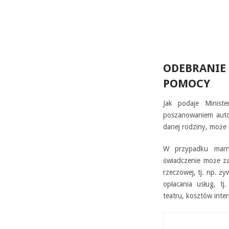
ODEBRANIE 
POMOCY
Jak podaje Ministe
poszanowaniem auton
danej rodziny, może 
W przypadku marno
świadczenie może za
rzeczowej, tj. np. ży
opłacania usług, tj
teatru, kosztów inte