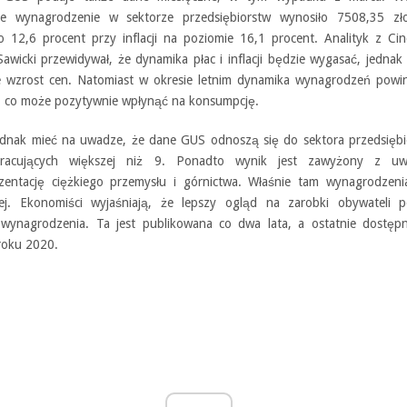
ne wynagrodzenie w sektorze przedsiębiorstw wynosiło 7508,35 zł
o 12,6 procent przy inflacji na poziomie 16,1 procent. Analityk z Cinc
Sawicki przewidywał, że dynamika płac i inflacji będzie wygasać, jednak
 wzrost cen. Natomiast w okresie letnim dynamika wynagrodzeń powi
, co może pozytywnie wpłynąć na konsumpcję.
ednak mieć na uwadze, że dane GUS odnoszą się do sektora przedsiębi
 pracujących większej niż 9. Ponadto wynik jest zawyżony z u
zentację ciężkiego przemysłu i górnictwa. Właśnie tam wynagrodzeni
iej. Ekonomiści wyjaśniają, że lepszy ogląd na zarobki obywateli p
wynagrodzenia. Ta jest publikowana co dwa lata, a ostatnie dostęp
roku 2020.