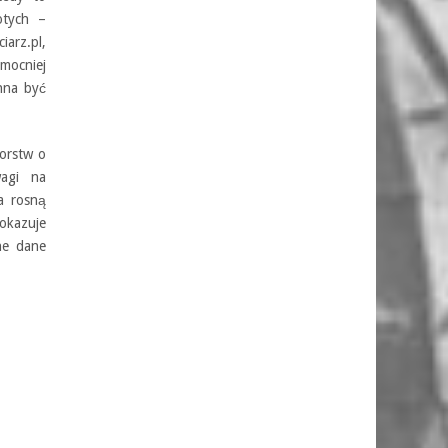
otych –
iarz.pl,
 mocniej
nna być
orstw o
wagi na
a rosną
okazuje
ne dane