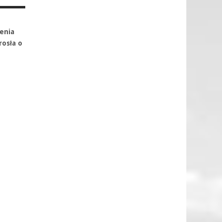
enia
rosła o