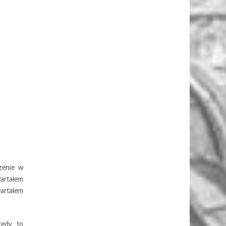
zenie w
artałem
artałem
tedy to