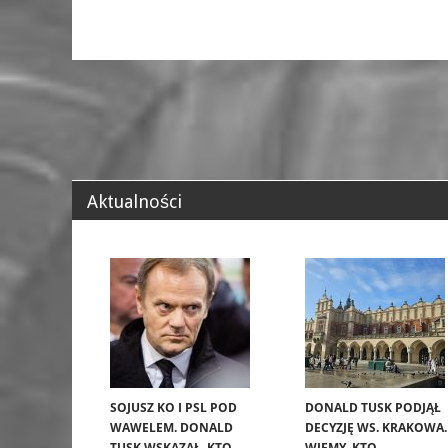
Aktualności
SOJUSZ KO I PSL POD
DONALD TUSK PODJĄŁ
WAWELEM. DONALD
DECYZJĘ WS. KRAKOWA.
TUSK WSKAZAŁ, KTO
WIEMY, KTO