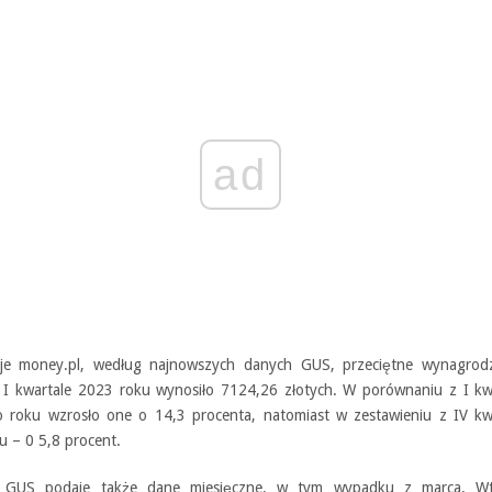
ad
je money.pl, według najnowszych danych GUS, przeciętne wynagrod
 I kwartale 2023 roku wynosiło 7124,26 złotych. W porównaniu z I kw
o roku wzrosło one o 14,3 procenta, natomiast w zestawieniu z IV kw
u – 0 5,8 procent.
 GUS podaje także dane miesięczne, w tym wypadku z marca. W