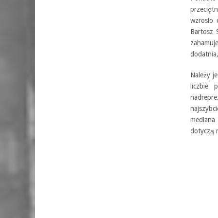
przecięt
wzrosło 
Bartosz 
zahamuje
dodatnia
Należy j
liczbie
nadrepre
najszybc
mediana 
dotyczą 