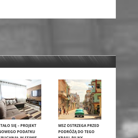
STAŁO SIĘ – PROJEKT
MSZ OSTRZEGA PRZED
NOWEGO PODATKU
PODRÓŻĄ DO TEGO
GRUCHNĄŁ W SEJMIE.
KRAJU. PILNY