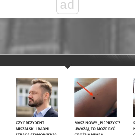
ad
CZY PREZYDENT
MASZ NOWY „PIEPRZYK”?
MISZALSKI I RADNI
UWAŻAJ, TO MOŻE BYĆ
STRACĄ STANOWISKA?
GROŹNA NIMFA