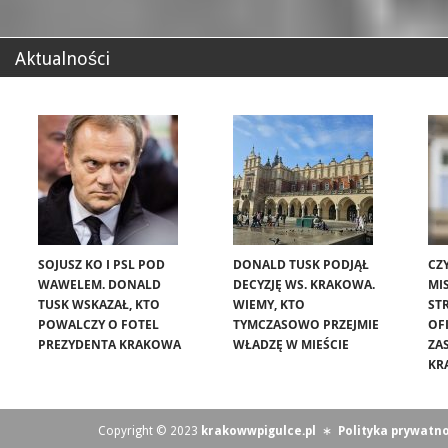
Aktualności
SOJUSZ KO I PSL POD
DONALD TUSK PODJĄŁ
CZ
WAWELEM. DONALD
DECYZJĘ WS. KRAKOWA.
MIS
TUSK WSKAZAŁ, KTO
WIEMY, KTO
ST
POWALCZY O FOTEL
TYMCZASOWO PRZEJMIE
OF
PREZYDENTA KRAKOWA
WŁADZĘ W MIEŚCIE
ZA
KR
Copyright © 2023
krakowwpigulce.pl
∗
Polityka prywatno