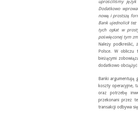
uprościliśmy język
Dodatkowo wprowadz
nową i prostszą form
Bank ujednolicił też
tych opłat w pros
poświęconej tym z
Należy podkreślić,
Polsce. W obliczu t
bieżącymi zobowiąz
dodatkowo obciążyć
Banki argumentują g
koszty operacyjne, t
oraz potrzebę inw
przekonani przez t
transakcji odbywa się