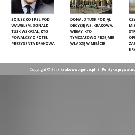
SOJUSZ KO I PSL POD
DONALD TUSK PODJĄŁ
CZ
WAWELEM. DONALD
DECYZJĘ WS. KRAKOWA.
MIS
TUSK WSKAZAŁ, KTO
WIEMY, KTO
ST
POWALCZY O FOTEL
TYMCZASOWO PRZEJMIE
OF
PREZYDENTA KRAKOWA
WŁADZĘ W MIEŚCIE
ZA
KR
Copyright © 2023
krakowwpigulce.pl
∗
Polityka prywatno