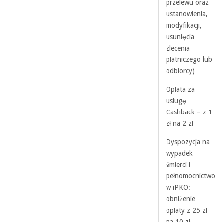
przelewu oraz
ustanowienia,
modyfikacji,
usunięcia
zlecenia
płatniczego lub
odbiorcy)
Opłata za
usługę
Cashback – z 1
zł na 2 zł
Dyspozycja na
wypadek
śmierci i
pełnomocnictwo
w iPKO:
obniżenie
opłaty z 25 zł
na 10 zł