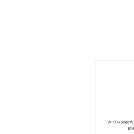
W Krakowie w P
mie