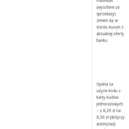
Platinium
(wycofane ze
sprzedaży)
zmieni się w
Konto Aurum z
aktualnej oferty
banku
Opłata za
użycie kodu z
karty kodów
jednorazowych
– z 0,29 zł na
0,50 zł (dotyczy
autoryzacji