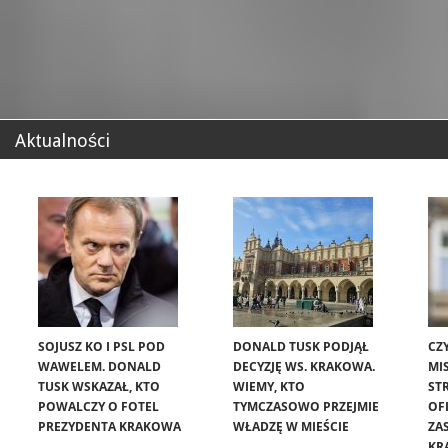
Aktualności
SOJUSZ KO I PSL POD
DONALD TUSK PODJĄŁ
CZ
WAWELEM. DONALD
DECYZJĘ WS. KRAKOWA.
MIS
TUSK WSKAZAŁ, KTO
WIEMY, KTO
ST
POWALCZY O FOTEL
TYMCZASOWO PRZEJMIE
OF
PREZYDENTA KRAKOWA
WŁADZĘ W MIEŚCIE
ZA
KR