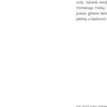
osób. Odsetek młody
Porównując Polskę z
powoli, głównie dla
palenia, a większoś
Od 2010 roku istnie