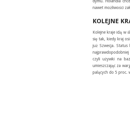
dymu. Holandia chce
nawet możliwości za
KOLEJNE KR
Kolejne kraje idą w ś
się tak, kiedy kraj o
już Szwecja. Status 
najprawdopodobniej 
czyli używki na ba
umieszczając za war
palących do 5 proc. 