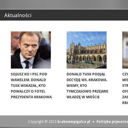
Aktualności
SOJUSZ KO I PSL POD
DONALD TUSK PODJĄŁ
CZ
WAWELEM. DONALD
DECYZJĘ WS. KRAKOWA.
MIS
TUSK WSKAZAŁ, KTO
WIEMY, KTO
ST
POWALCZY O FOTEL
TYMCZASOWO PRZEJMIE
OF
PREZYDENTA KRAKOWA
WŁADZĘ W MIEŚCIE
ZA
KR
Copyright © 2023
krakowwpigulce.pl
∗
Polityka prywatno