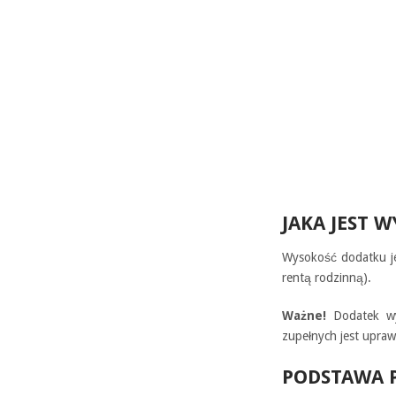
JAKA JEST 
Wysokość dodatku je
rentą rodzinną).
Ważne!
Dodatek wyp
zupełnych jest upraw
PODSTAWA 