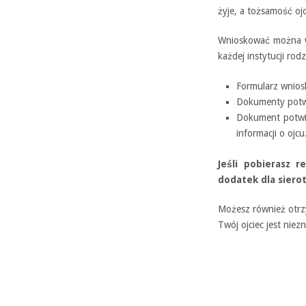
żyje, a tożsamość ojc
Wnioskować można w
każdej instytucji r
Formularz wniosk
Dokumenty potwi
Dokument potwie
informacji o ojcu
Jeśli pobierasz 
dodatek dla sierot
Możesz również otrzy
Twój ojciec jest niez