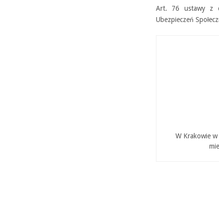
Art. 76 ustawy z 
Ubezpieczeń Społeczn
W Krakowie w P
mie